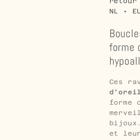
retour
mm
NL • E
Boucles
forme 
hypoal
Ces ra
d'orei
forme 
mervei
bijoux
et leu