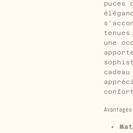
puces 
élégan
s'acco
tenues
une oc
apport
sophis
cadeau
appréc
confor
Avantages 
Mat