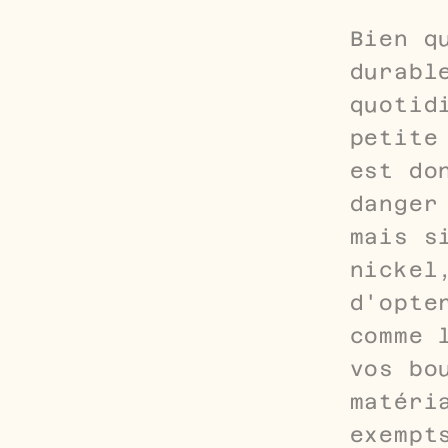
Bien q
durabl
quotid
petite
est do
danger
mais s
nickel
d'opte
comme 
vos bo
matéri
exempt