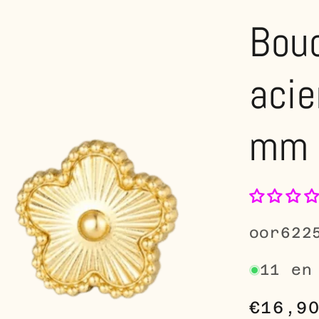
Bouc
acie
mm
SKU:
oor622
11 en
Prix
€16,9