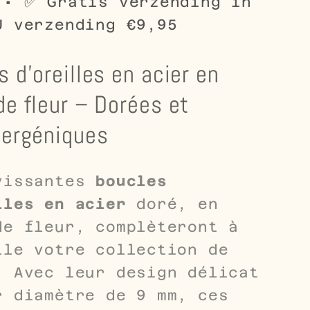
 • ✅ Gratis verzending in
mm
U verzending €9,95
 d'oreilles en acier en
de fleur – Dorées et
lergéniques
vissantes
boucles
lles en acier
doré, en
de fleur, complèteront à
lle votre collection de
. Avec leur design délicat
r diamètre de 9 mm, ces