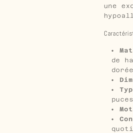
une ex
hypoal
Caractéris
Mat
de h
doré
Dim
Typ
puce
Mot
Con
quot