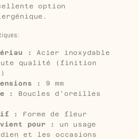
cellente option
lergénique.
tiques:
ériau :
Acier inoxydable
aute qualité (finition
e)
ensions :
9 mm
e :
Boucles d'oreilles
s
if :
Forme de fleur
vient pour :
un usage
idien et les occasions