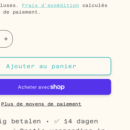
uel
cluses.
Frais d'expédition
calculés
 de paiement.
té
e
Augmenter
la
é
quantité
de
Ajouter au panier
s
Boucles
reilles
d&#39;oreilles
en
acier
r
couleur
Plus de moyens de paiement
or
-
ig betalen • ✅ 14 dagen
9