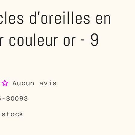
les d'oreilles en
r couleur or - 9
Aucun avis
5-S0093
 stock
0