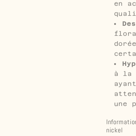
en a
qual
Des
flor
doré
cert
Hyp
à la
ayan
atte
une 
Informatio
nickel