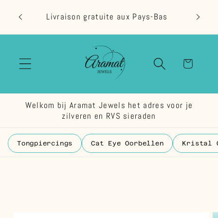
et
passer
Livraison gratuite aux Pays-Bas
au
contenu
Panier
Welkom bij Aramat Jewels het adres voor je
zilveren en RVS sieraden
Tongpiercings
Cat Eye Oorbellen
Kristal 
Passer aux