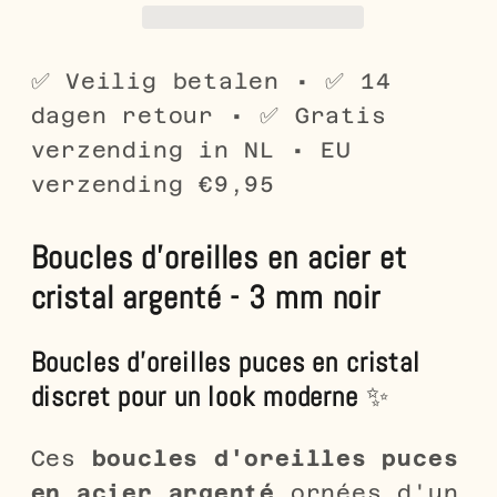
inoxydable
inoxydable
et
et
cristal
cristal
✅ Veilig betalen • ✅ 14
noir
noir
dagen retour • ✅ Gratis
3
3
verzending in NL • EU
mm
mm
verzending €9,95
-
-
Petites
Petites
Boucles d'oreilles en acier et
boucles
boucles
d&#39;oreilles
d&#39;oreilles
cristal argenté - 3 mm noir
puces
puces
noires
noires
Boucles d'oreilles puces en cristal
discret pour un look moderne
✨
Ces
boucles d'oreilles puces
en acier argenté
ornées d'un