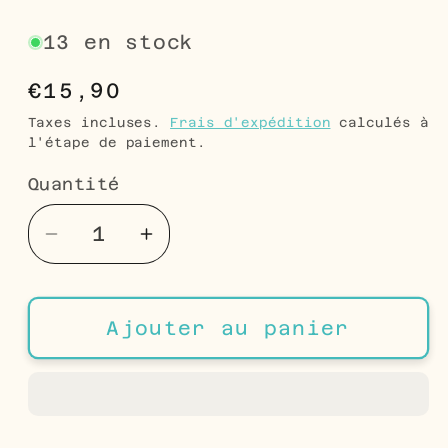
13 en stock
Prix
€15,90
habituel
Taxes incluses.
Frais d'expédition
calculés à
l'étape de paiement.
Quantité
Quantité
Réduire
Augmenter
la
la
quantité
quantité
de
de
Ajouter au panier
Boucles
Boucles
d&#39;oreilles
d&#39;oreilles
en
en
acier
acier