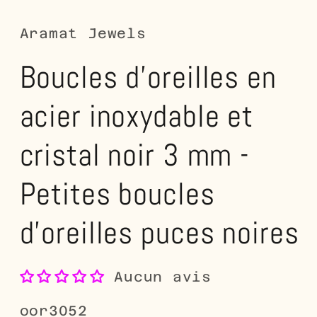
dans
d
une
u
fenêtre
fe
Aramat Jewels
modale
m
Boucles d'oreilles en
acier inoxydable et
cristal noir 3 mm -
Petites boucles
d'oreilles puces noires
Aucun avis
SKU:
oor3052