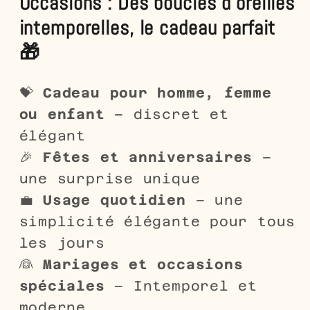
Occasions : Des boucles d'oreilles
intemporelles, le cadeau parfait
🎁
💝
Cadeau pour homme, femme
ou enfant
– discret et
élégant
🎉
Fêtes et anniversaires
–
une surprise unique
💼
Usage quotidien
– une
simplicité élégante pour tous
les jours
👰
Mariages et occasions
spéciales
– Intemporel et
moderne