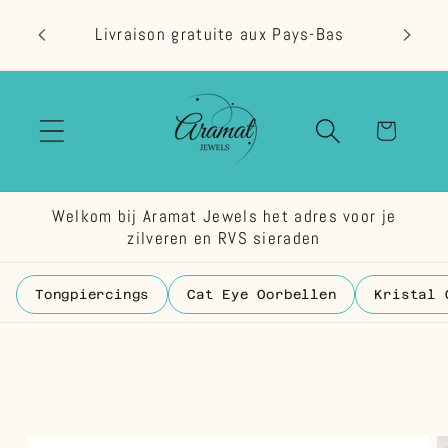
et
passer
Livraison gratuite aux Pays-Bas
au
contenu
Panier
Welkom bij Aramat Jewels het adres voor je
zilveren en RVS sieraden
Tongpiercings
Cat Eye Oorbellen
Kristal 
Passer aux