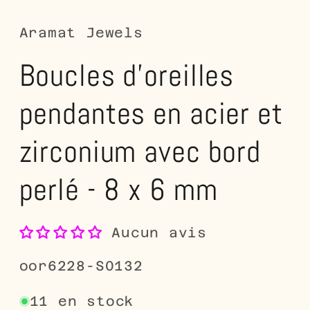
dans
d
une
u
fenêtre
fe
Aramat Jewels
modale
m
Boucles d'oreilles
pendantes en acier et
zirconium avec bord
perlé - 8 x 6 mm
Aucun avis
SKU:
oor6228-S0132
11 en stock