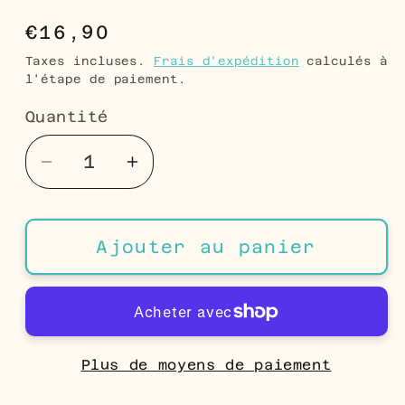
Prix
€16,90
habituel
Taxes incluses.
Frais d'expédition
calculés à
l'étape de paiement.
Quantité
Quantité
Réduire
Augmenter
la
la
quantité
quantité
de
de
Ajouter au panier
Boucles
Boucles
d&#39;oreilles
d&#39;oreilles
pendantes
pendantes
en
en
acier
acier
Plus de moyens de paiement
et
et