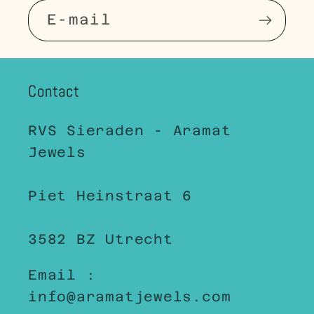
E-mail
Contact
RVS Sieraden - Aramat
Jewels
Piet Heinstraat 6
3582 BZ Utrecht
Email :
info@aramatjewels.com