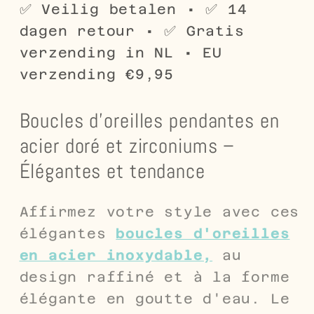
zirconium
zirconium
✅ Veilig betalen • ✅ 14
avec
avec
dagen retour • ✅ Gratis
bord
bord
verzending in NL • EU
perlé
perlé
verzending €9,95
-
-
8
8
Boucles d'oreilles pendantes en
x
x
6
6
acier doré et zirconiums –
mm
mm
Élégantes et tendance
Affirmez votre style avec ces
élégantes
boucles d'oreilles
en acier inoxydable,
au
design raffiné et à la forme
élégante en goutte d'eau. Le