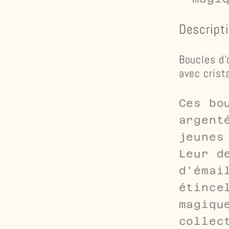
Descripti
Boucles d'
avec crist
Ces bo
argent
jeunes
Leur d
d'émai
étince
magiqu
collec