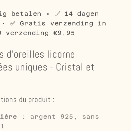
-
Cristal
ig betalen • ✅ 14 dagen
et
 • ✅ Gratis verzending in
émail
U verzending €9,95
 d'oreilles licorne
ées uniques - Cristal et
tions du produit :
ière
: argent 925, sans
el