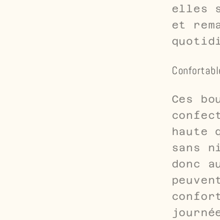
elles 
et rem
quotid
Confortabl
Ces bo
confec
haute 
sans n
donc a
peuven
confor
journé