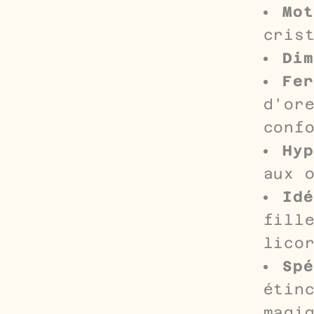
Mot
cris
Dim
Fer
d'or
conf
Hyp
aux 
Idé
fill
lico
Spé
étin
magi