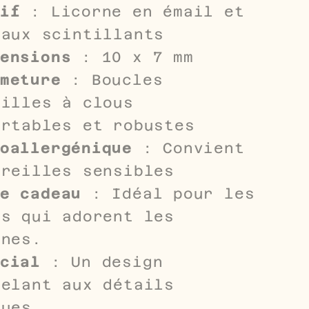
if
: Licorne en émail et
taux scintillants
ensions
: 10 x 7 mm
meture
: Boucles
eilles à clous
ortables et robustes
oallergénique
: Convient
oreilles sensibles
e cadeau
: Idéal pour les
es qui adorent les
rnes.
cial
: Un design
celant aux détails
ques