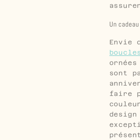
assure
Un cadeau 
Envie 
boucle
ornées
sont p
annive
faire 
couleu
design
except
présen