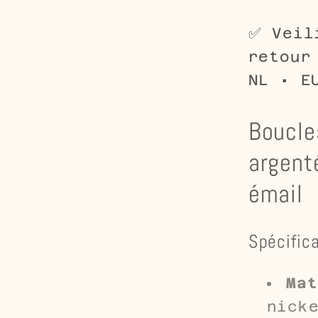
-
Cristal
✅ Veil
et
retour
émail
NL • E
Boucles
argent
émail
Spécifica
Mat
nick