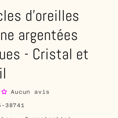
les d'oreilles
rne argentées
ues - Cristal et
il
Aucun avis
5-38741