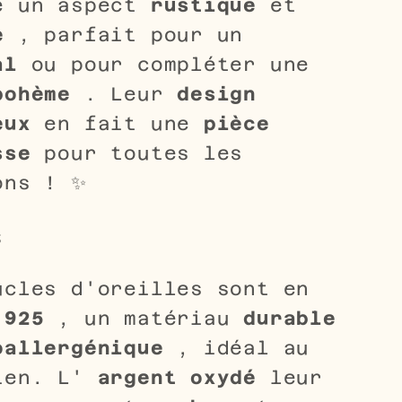
e un aspect
rustique
et
e
, parfait pour un
al
ou pour compléter une
bohème
. Leur
design
eux
en fait une
pièce
sse
pour toutes les
ons ! ✨
s
ucles d'oreilles sont en
 925
, un matériau
durable
oallergénique
, idéal au
ien. L'
argent
oxydé
leur