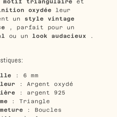
r
motif triangulaire
et
inition oxydée
leur
ent un
style vintage
ce
, parfait pour un
al
ou un
look audacieux
.
istiques:
lle
: 6 mm
leur
: Argent oxydé
ière
: argent 925
me
: Triangle
meture
: Boucles