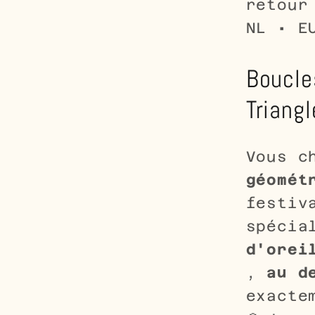
retour
NL • E
Boucles
Triang
Vous c
géomét
festiv
spécia
d'orei
,
au d
exacte