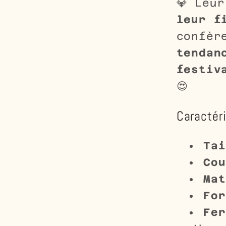
💎 Leu
leur f
confèr
tendan
festiv
😍
Caractér
Tai
Cou
Mat
For
Fer