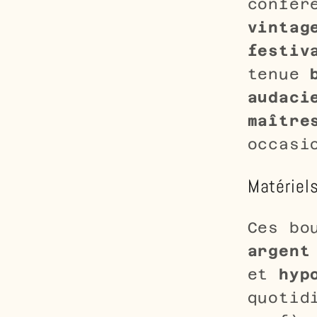
confèr
vintag
festiv
tenue
audaci
maître
occasi
Matériel
Ces bo
argent
et
hyp
quotid