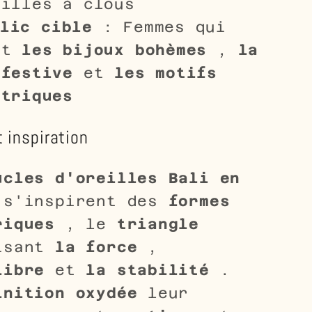
eilles à clous
lic cible
: Femmes qui
nt
les bijoux bohèmes
,
la
 festive
et
les motifs
étriques
 inspiration
ucles d'oreilles Bali en
s'inspirent des
formes
riques
, le
triangle
isant
la force
,
libre
et
la stabilité
.
inition oxydée
leur