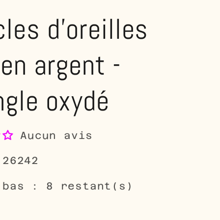
les d'oreilles
 en argent -
ngle oxydé
Aucun avis
-26242
 bas : 8 restant(s)
5