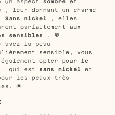
e un aspect
sombre
et
e
, leur donnant un charme
e.
Sans nickel
, elles
nnent parfaitement aux
es sensibles
. 💖
s avez la peau
ulièrement sensible, vous
 également opter pour
le
, qui est
sans nickel
et
pour les peaux très
les. 🌟
é