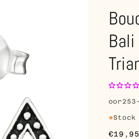
Bouc
Bali
Tria
SKU:
oor253
Stock
Prix
€19,9