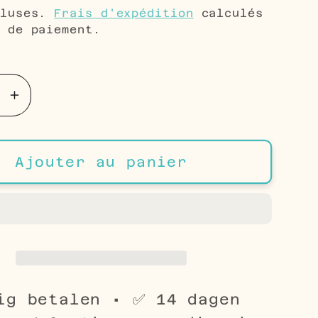
uel
cluses.
Frais d'expédition
calculés
 de paiement.
té
e
Augmenter
la
é
quantité
de
Ajouter au panier
s
Boucles
reilles
d&#39;oreilles
Bali
en
argent
-
e
Triangle
ig betalen • ✅ 14 dagen
oxydé