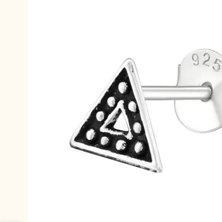
informations
produits