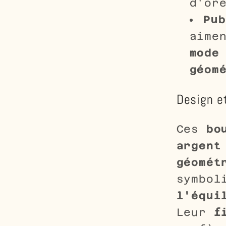
d'or
Pub
aime
mode
géom
Design et
Ces
bo
argent
géomét
symbol
l'équi
Leur
f