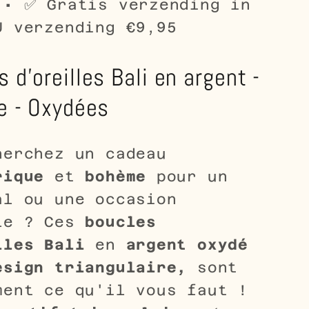
 • ✅ Gratis verzending in
U verzending €9,95
 d'oreilles Bali en argent -
le - Oxydées
herchez un cadeau
rique
et
bohème
pour un
al ou une occasion
le ? Ces
boucles
lles Bali
en
argent oxydé
esign triangulaire,
sont
ment ce qu'il vous faut !