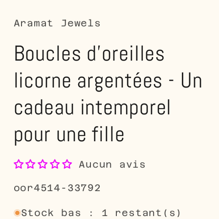
dans
d
une
u
fenêtre
fe
Aramat Jewels
modale
m
Boucles d'oreilles
licorne argentées - Un
cadeau intemporel
pour une fille
Aucun avis
SKU:
oor4514-33792
Stock bas : 1 restant(s)