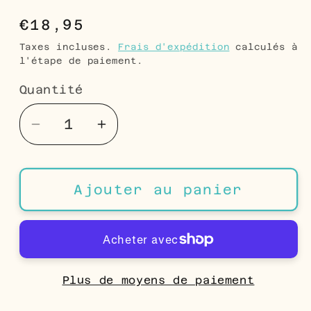
Prix
€18,95
habituel
Taxes incluses.
Frais d'expédition
calculés à
l'étape de paiement.
Quantité
Quantité
Réduire
Augmenter
la
la
quantité
quantité
de
de
Ajouter au panier
Boucles
Boucles
d&#39;oreilles
d&#39;oreilles
licorne
licorne
argentées
argentées
-
-
Plus de moyens de paiement
Un
Un