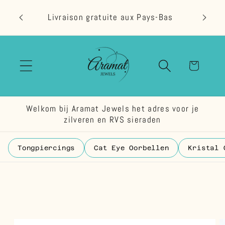
et
passer
Livraison gratuite aux Pays-Bas
au
contenu
Panier
Welkom bij Aramat Jewels het adres voor je
zilveren en RVS sieraden
Tongpiercings
Cat Eye Oorbellen
Kristal 
Passer aux