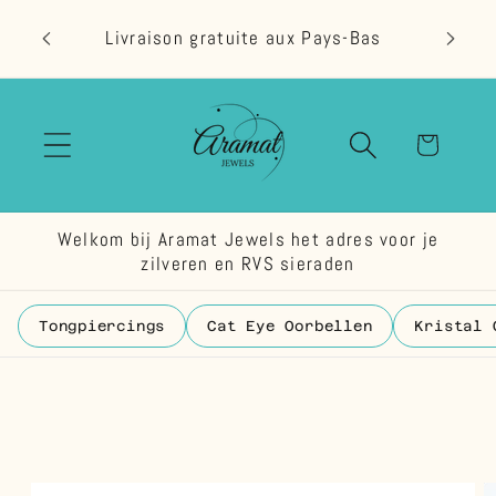
et
passer
Livraison gratuite aux Pays-Bas
au
contenu
Panier
Welkom bij Aramat Jewels het adres voor je
zilveren en RVS sieraden
Tongpiercings
Cat Eye Oorbellen
Kristal 
Passer aux