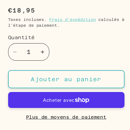
Prix
€18,95
habituel
Taxes incluses.
Frais d'expédition
calculés à
l'étape de paiement.
Quantité
Quantité
Réduire
Augmenter
la
la
quantité
quantité
de
de
Ajouter au panier
Boucles
Boucles
d&#39;oreilles
d&#39;oreilles
Licorne
Licorne
Argentées
Argentées
-
-
Plus de moyens de paiement
Cadeau
Cadeau