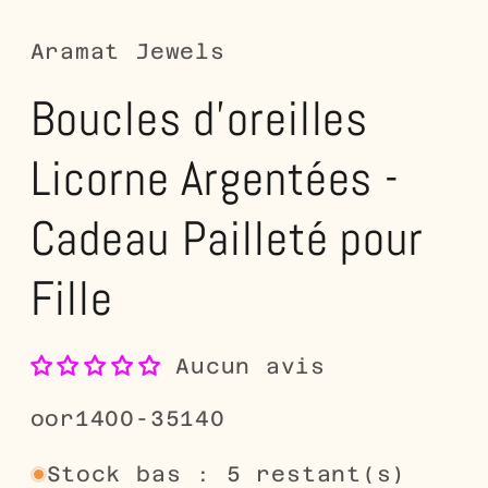
dans
d
une
u
fenêtre
fe
Aramat Jewels
modale
m
Boucles d'oreilles
Licorne Argentées -
Cadeau Pailleté pour
Fille
Aucun avis
SKU:
oor1400-35140
Stock bas : 5 restant(s)