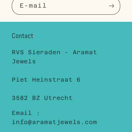
E-mail
Contact
RVS Sieraden - Aramat
Jewels
Piet Heinstraat 6
3582 BZ Utrecht
Email :
info@aramatjewels.com