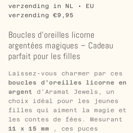
x
x
verzending in NL • EU
15
15
verzending €9,95
mm
mm
Boucles d'oreilles licorne
argentées magiques – Cadeau
parfait pour les filles
Laissez-vous charmer par ces
boucles d'oreilles licorne en
argent
d'Aramat Jewels, un
choix idéal pour les jeunes
filles qui aiment la magie et
les contes de fées. Mesurant
11 x 15 mm
, ces puces