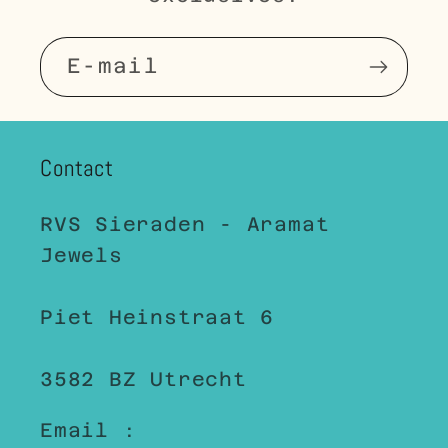
E-mail
Contact
RVS Sieraden - Aramat
Jewels
Piet Heinstraat 6
3582 BZ Utrecht
Email :