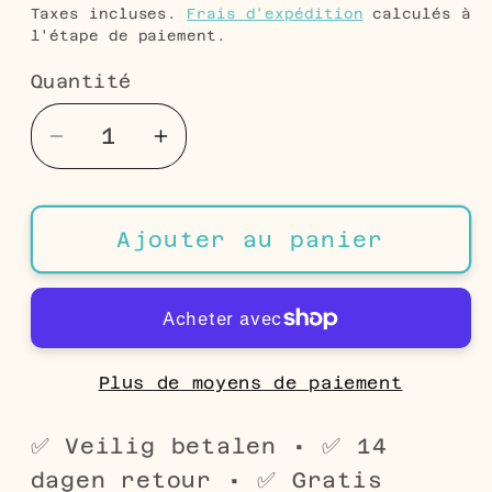
habituel
Taxes incluses.
Frais d'expédition
calculés à
l'étape de paiement.
Quantité
Quantité
Réduire
Augmenter
la
la
quantité
quantité
de
de
Ajouter au panier
Boucles
Boucles
d&#39;oreilles
d&#39;oreilles
Licorne
Licorne
argentée
argentée
-
-
Plus de moyens de paiement
Licorne
Licorne
-
-
✅ Veilig betalen • ✅ 14
11
11
dagen retour • ✅ Gratis