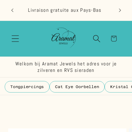
et
passer
Livraison gratuite aux Pays-Bas
au
contenu
Panier
Welkom bij Aramat Jewels het adres voor je
zilveren en RVS sieraden
Tongpiercings
Cat Eye Oorbellen
Kristal 
Passer aux