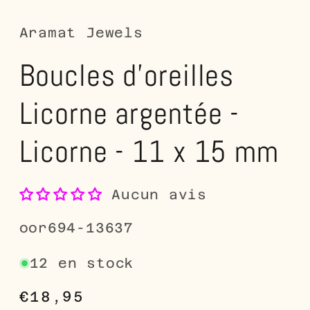
dans
d
une
u
fenêtre
fe
Aramat Jewels
modale
m
Boucles d'oreilles
Licorne argentée -
Licorne - 11 x 15 mm
Aucun avis
SKU:
oor694-13637
12 en stock
Prix
€18,95