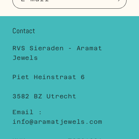
Contact
RVS Sieraden - Aramat
Jewels
Piet Heinstraat 6
3582 BZ Utrecht
Email :
info@aramatjewels.com