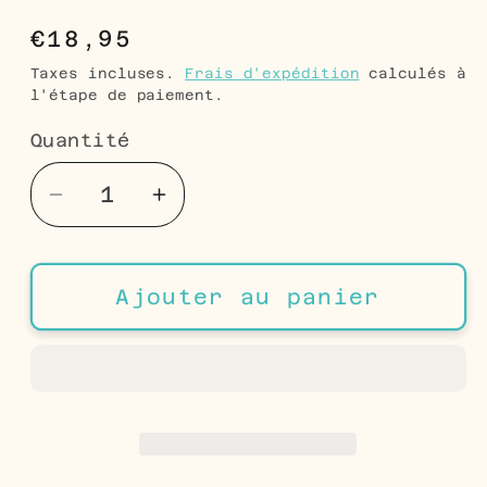
Prix
€18,95
habituel
Taxes incluses.
Frais d'expédition
calculés à
l'étape de paiement.
Quantité
Quantité
Réduire
Augmenter
la
la
quantité
quantité
de
de
Ajouter au panier
Boucles
Boucles
d&#39;oreilles
d&#39;oreilles
Licorne
Licorne
Argentées
Argentées
-
-
Cadeau
Cadeau