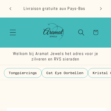
et
passer
Livraison gratuite aux Pays-Bas
au
contenu
Panier
Welkom bij Aramat Jewels het adres voor je
zilveren en RVS sieraden
Tongpiercings
Cat Eye Oorbellen
Kristal 
Passer aux