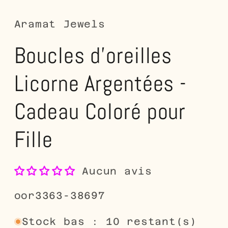
dans
d
une
u
fenêtre
fe
Aramat Jewels
modale
m
Boucles d'oreilles
Licorne Argentées -
Cadeau Coloré pour
Fille
Aucun avis
SKU:
oor3363-38697
Stock bas : 10 restant(s)