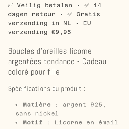
Coloré
Coloré
✅ Veilig betalen • ✅ 14
pour
pour
dagen retour • ✅ Gratis
Fille
Fille
verzending in NL • EU
verzending €9,95
Boucles d'oreilles licorne
argentées tendance - Cadeau
coloré pour fille
Spécifications du produit :
Matière
: argent 925,
sans nickel
Motif
: Licorne en émail