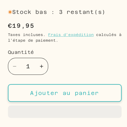
Stock bas : 3 restant(s)
Prix
€19,95
habituel
Taxes incluses.
Frais d'expédition
calculés à
l'étape de paiement.
Quantité
Quantité
Réduire
Augmenter
la
la
quantité
quantité
de
de
Ajouter au panier
Boucles
Boucles
d&#39;oreilles
d&#39;oreilles
baskets
baskets
argentées
argentées