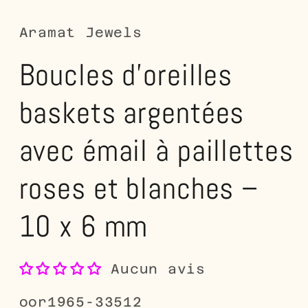
dans
d
une
u
fenêtre
fe
Aramat Jewels
modale
m
Boucles d'oreilles
baskets argentées
avec émail à paillettes
roses et blanches –
10 x 6 mm
Aucun avis
SKU:
oor1965-33512