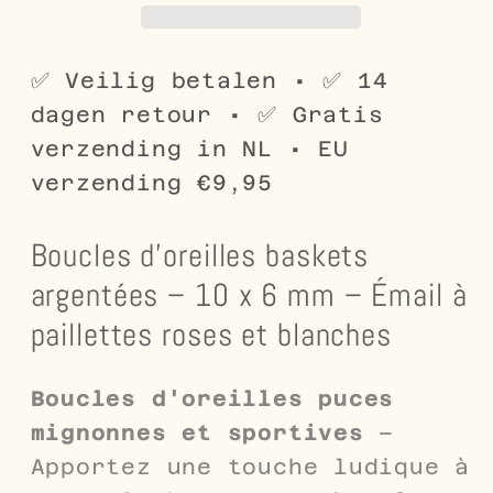
avec
avec
émail
émail
à
à
✅ Veilig betalen • ✅ 14
paillettes
paillettes
dagen retour • ✅ Gratis
roses
roses
verzending in NL • EU
et
et
verzending €9,95
blanches
blanches
–
–
Boucles d'oreilles baskets
10
10
x
x
argentées – 10 x 6 mm – Émail à
6
6
paillettes roses et blanches
mm
mm
Boucles d'oreilles puces
mignonnes et sportives
–
Apportez une touche ludique à