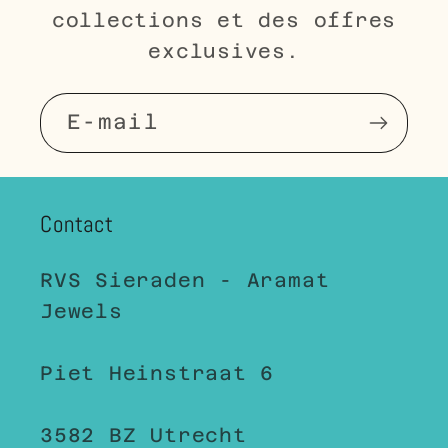
collections et des offres
exclusives.
E-mail
Contact
RVS Sieraden - Aramat
Jewels
Piet Heinstraat 6
3582 BZ Utrecht