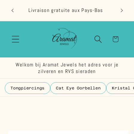
et
passer
Livraison gratuite aux Pays-Bas
au
contenu
Panier
Welkom bij Aramat Jewels het adres voor je
zilveren en RVS sieraden
Tongpiercings
Cat Eye Oorbellen
Kristal 
Passer aux