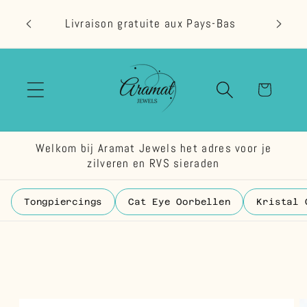
et
passer
Livraison gratuite aux Pays-Bas
au
contenu
Panier
Welkom bij Aramat Jewels het adres voor je
zilveren en RVS sieraden
Tongpiercings
Cat Eye Oorbellen
Kristal 
Passer aux