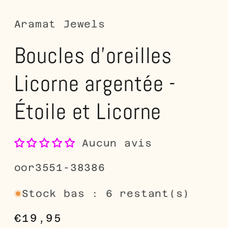
dans
d
une
u
fenêtre
fe
Aramat Jewels
modale
m
Boucles d'oreilles
Licorne argentée -
Étoile et Licorne
Aucun avis
SKU:
oor3551-38386
Stock bas : 6 restant(s)
Prix
€19,95