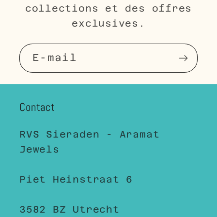
collections et des offres
exclusives.
E-mail
Contact
RVS Sieraden - Aramat
Jewels
Piet Heinstraat 6
3582 BZ Utrecht