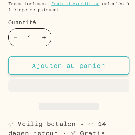
habituel
Taxes incluses.
Frais d'expédition
calculés à
l'étape de paiement.
Quantité
Quantité
Réduire
Augmenter
la
la
quantité
quantité
de
de
Ajouter au panier
Boucles
Boucles
d&#39;oreilles
d&#39;oreilles
Licorne
Licorne
argentée
argentée
-
-
Étoile
Étoile
et
et
✅ Veilig betalen • ✅ 14
Licorne
Licorne
dagen retour • ✅ Gratis