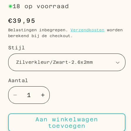
18 op voorraad
Normale
€39,95
prijs
Belastingen inbegrepen.
Verzendkosten
worden
berekend bij de checkout.
Stijl
Aantal
Aantal
Aantal
Aantal
verlagen
verhogen
voor
voor
Aan winkelwagen
Stalen
Stalen
toevoegen
Ashanger
Ashanger