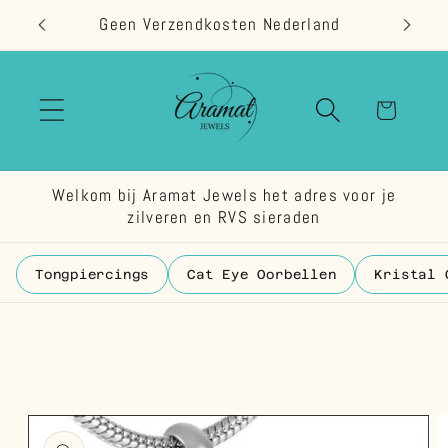
Meteen
Geen Verzendkosten Nederland
naar de
content
Winkelwage
Welkom bij Aramat Jewels het adres voor je
zilveren en RVS sieraden
Tongpiercings
Cat Eye Oorbellen
Kristal 
 direct naar