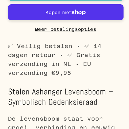
Levensboom
Levensboom
–
–
Symbolisch
Symbolisch
Gedenksieraad
Gedenksieraad
Meer betalingsopties
Zilverkleurig
Zilverkleurig
✅ Veilig betalen • ✅ 14
dagen retour • ✅ Gratis
verzending in NL • EU
verzending €9,95
Stalen Ashanger Levensboom –
Symbolisch Gedenksieraad
De levensboom staat voor
groei, verbinding en eeuwig