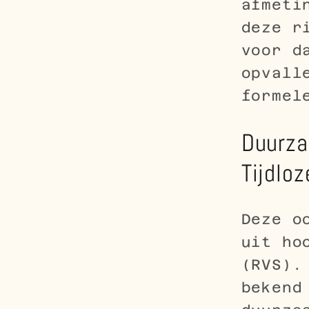
afmeti
deze r
voor d
opvall
formel
Duurza
Tijdlo
Deze o
uit ho
(RVS).
bekend