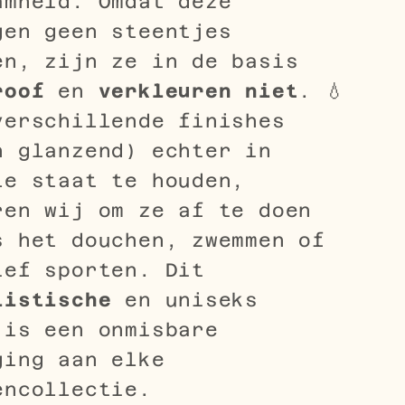
amheid. Omdat deze
gen geen steentjes
en, zijn ze in de basis
roof
en
verkleuren niet
. 💧
verschillende finishes
n glanzend) echter in
le staat te houden,
ren wij om ze af te doen
s het douchen, zwemmen of
ief sporten. Dit
listische
en uniseks
 is een onmisbare
ging aan elke
encollectie.