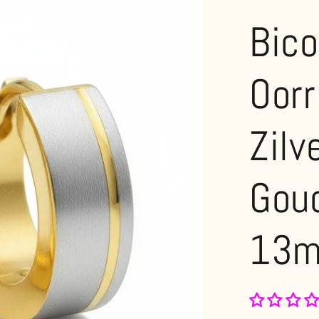
Bico
Oor
Zilv
Goud
13