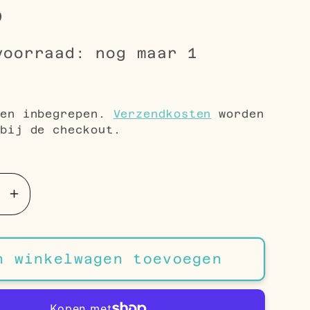
9
voorraad: nog maar 1
le
5
gen inbegrepen.
Verzendkosten
worden
bij de checkout.
Aantal
en
verhogen
voor
Bicolor
n winkelwagen toevoegen
RVS
gen
Oorringen