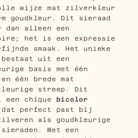
olle wijze mat zilverkleur
rm goudkleur. Dit sieraad
r dan alleen een
oire; het is een expressie
rfijnde smaak. Het unieke
 bestaat uit een
eurige basis met één
 en één brede mat
kleurige streep. Dit
t een chique
bicolor
 dat perfect past bij
zilveren als goudkleurige
 sieraden. Met een