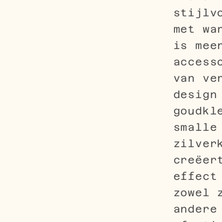
stijlv
met wa
is mee
access
van ve
design
goudkl
smalle
zilver
creëer
effect
zowel 
andere