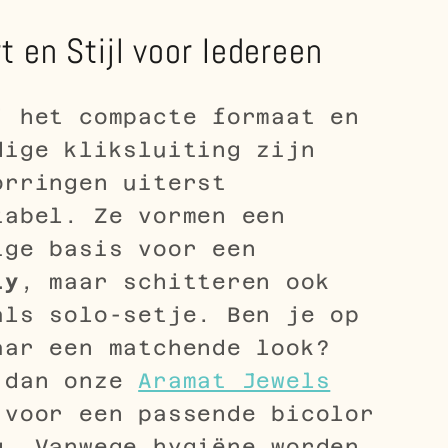
 en Stijl voor Iedereen
j het compacte formaat en
dige kliksluiting zijn
orringen uiterst
tabel. Ze vormen een
ige basis voor een
ty
, maar schitteren ook
als solo-setje. Ben je op
aar een matchende look?
 dan onze
Aramat Jewels
voor een passende bicolor
g. Vanwege hygiëne worden