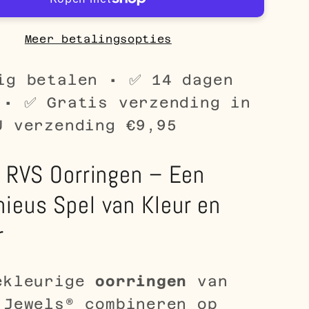
met
Mat
Zilver
Meer betalingsopties
en
eurige
Goudkleurige
ig betalen • ✅ 14 dagen
Streep
 • ✅ Gratis verzending in
13mm
U verzending €9,95
r RVS Oorringen – Een
ieus Spel van Kleur en
r
ekleurige
oorringen
van
 Jewels® combineren op