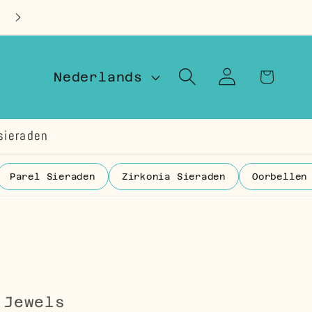
Op voorraad in Nederland
T
Inloggen
Winkelwage
Nederlands
a
a
sieraden
l
Parel Sieraden
Zirkonia Sieraden
Oorbellen
 Jewels