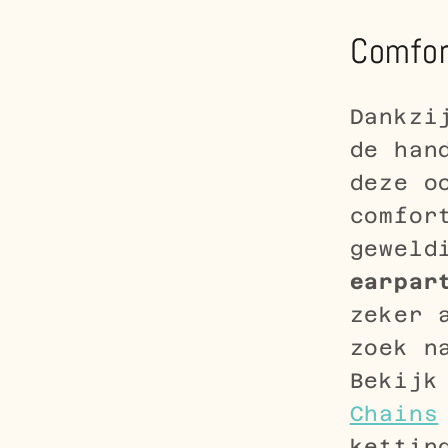
Comfort
Dankzi
de han
deze o
comfor
geweld
earpar
zeker 
zoek n
Bekijk
Chains
kettin