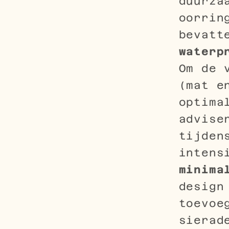
duurza
oorrin
bevatt
waterp
Om de 
(mat e
optima
advise
tijden
intens
minima
design
toevoe
sierad