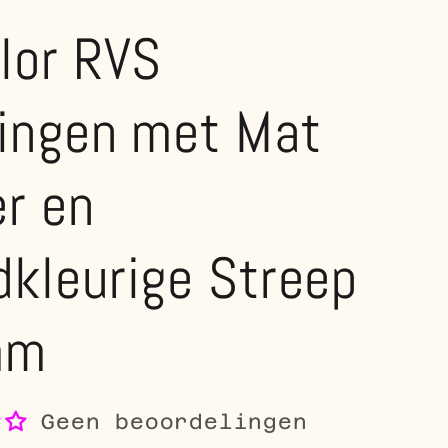
lor RVS
ringen met Mat
er en
kleurige Streep
mm
Geen beoordelingen