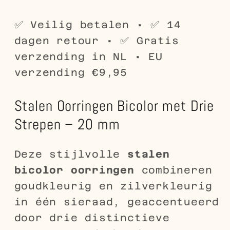
–
–
20
20
✅ Veilig betalen • ✅ 14
mm
mm
dagen retour • ✅ Gratis
Goudkleurig
Goudkleurig
verzending in NL • EU
&amp;
&amp;
verzending €9,95
Zilverkleurig
Zilverkleurig
Stalen Oorringen Bicolor met Drie
Strepen – 20 mm
Deze stijlvolle
stalen
bicolor oorringen
combineren
goudkleurig en zilverkleurig
in één sieraad, geaccentueerd
door drie distinctieve