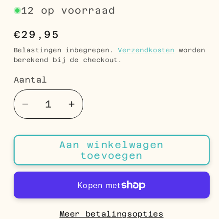
12 op voorraad
Normale
€29,95
prijs
Belastingen inbegrepen.
Verzendkosten
worden
berekend bij de checkout.
Aantal
Aantal
Aantal
Aantal
verlagen
verhogen
voor
voor
Aan winkelwagen
Stalen
Stalen
toevoegen
Oorringen
Oorringen
Bicolor
Bicolor
met
met
Drie
Drie
Strepen
Strepen
Meer betalingsopties