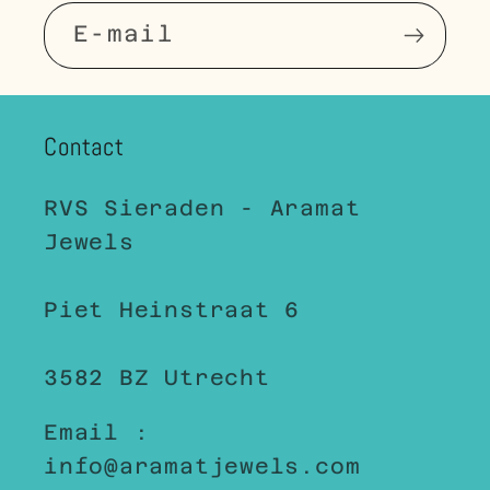
E‑mail
Contact
RVS Sieraden - Aramat
Jewels
Piet Heinstraat 6
3582 BZ Utrecht
Email :
info@aramatjewels.com