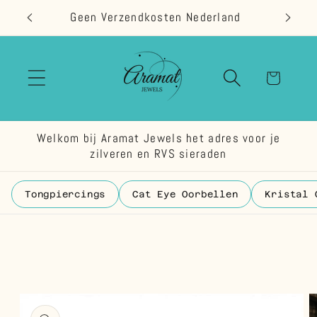
Meteen
Geen Verzendkosten Nederland
naar de
content
Winkelwage
Welkom bij Aramat Jewels het adres voor je
zilveren en RVS sieraden
Tongpiercings
Cat Eye Oorbellen
Kristal 
 direct naar