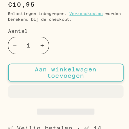
Normale
€10,95
prijs
Belastingen inbegrepen.
Verzendkosten
worden
berekend bij de checkout.
Aantal
Aantal
Aantal
Aantal
verlagen
verhogen
voor
voor
Aan winkelwagen
Stalen
Stalen
toevoegen
Neuspiercing
Neuspiercing
Gebogen
Gebogen
Infinity
Infinity
Teken
Teken
Zilverkleurig
Zilverkleurig
4mm
4mm
–
–
✅ Veilig betalen • ✅ 14