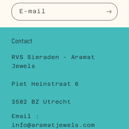
E‑mail
Contact
RVS Sieraden - Aramat
Jewels
Piet Heinstraat 6
3582 BZ Utrecht
Email :
info@aramatjewels.com