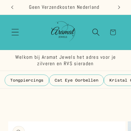
Meteen
Geen Verzendkosten Nederland
naar de
content
Winkelwage
Welkom bij Aramat Jewels het adres voor je
zilveren en RVS sieraden
Tongpiercings
Cat Eye Oorbellen
Kristal 
 direct naar