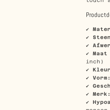
touch 
Productd
✔
Mate
✔
Stee
✔
Afwe
✔
Maat
inch)
✔
Kleu
✔
Vorm
✔
Gesc
✔
Merk
✔
Hypo