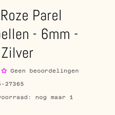
Roze Parel
ellen - 6mm -
Zilver
Geen beoordelingen
5-27365
voorraad: nog maar 1
le
5