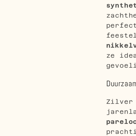
synthe
zachth
perfec
feeste
nikkel
ze ide
gevoel
Duurzaam
Zilver
jarenl
parelo
pracht