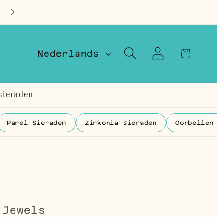
Op voorraad in Nederland
T
Winkelwage
Inloggen
Nederlands
a
a
sieraden
l
Parel Sieraden
Zirkonia Sieraden
Oorbellen
 Jewels