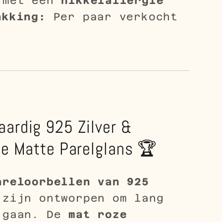
 met een
nikkelallergie
akking:
Per paar verkocht
ardig 925 Zilver &
le Matte Parelglans 🏆
areloorbellen van 925
zijn ontworpen om lang
 gaan. De
mat roze