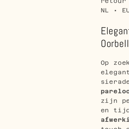
retour
NL • E
Elegan
Oorbel
Op zoe
elegan
sierad
parelo
zijn p
en tij
afwerk