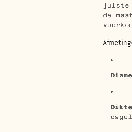
juiste
de
maa
voorko
Afmeting
Diam
Dikt
dage