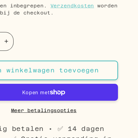
gen inbegrepen.
Verzendkosten
worden
bij de checkout.
Aantal
en
verhogen
voor
Mat
n winkelwagen toevoegen
Roze
Parel
len
Oorbellen
-
6mm
Meer betalingsopties
-
925
ig betalen • ✅ 14 dagen
Zilver