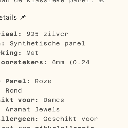
aan de klassieke parel. 🎁
etails 📌
riaal:
925 zilver
n:
Synthetische parel
rking:
Mat
 oorstekers:
6mm (0.24
r Parel:
Roze
:
Rond
hikt voor:
Dames
:
Aramat Jewels
allergeen:
Geschikt voor