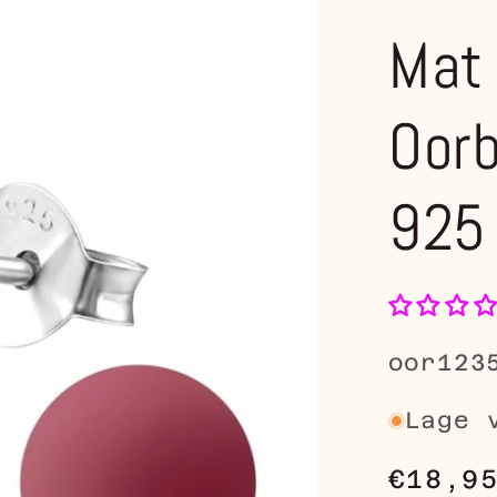
Mat 
Oorb
925 
SKU:
oor123
Lage 
Norma
€18,9