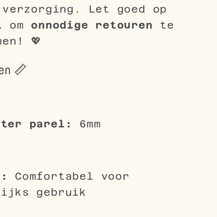
 verzorging. Let goed op
t
om
onnodige retouren
te
men! 💖
en 📏
eter parel:
6mm
e:
Comfortabel voor
lijks gebruik