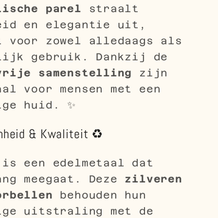
tische parel
straalt
eid en elegantie uit,
t voor zowel alledaags als
lijk gebruik. Dankzij de
vrije samenstelling
zijn
aal voor mensen met een
ige huid. ✨
heid & Kwaliteit ♻️
 is een edelmetaal dat
ang meegaat. Deze
zilveren
orbellen
behouden hun
ige uitstraling met de