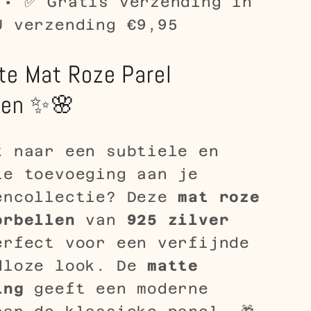
 • ✅ Gratis verzending in
U verzending €9,95
te Mat Roze Parel
len ✨🌸
k naar een subtiele en
te toevoeging aan je
encollectie? Deze
mat roze
orbellen
van
925 zilver
erfect voor een verfijnde
dloze look. De
matte
ing
geeft een moderne