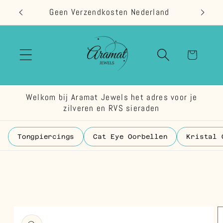
Meteen
Geen Verzendkosten Nederland
naar de
content
Winkelwage
Welkom bij Aramat Jewels het adres voor je
zilveren en RVS sieraden
Tongpiercings
Cat Eye Oorbellen
Kristal 
 direct naar