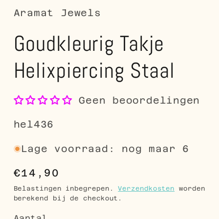
Aramat Jewels
Goudkleurig Takje
Helixpiercing Staal
Geen beoordelingen
SKU:
hel436
Lage voorraad: nog maar 6
Normale
€14,90
prijs
Belastingen inbegrepen.
Verzendkosten
worden
berekend bij de checkout.
Aantal