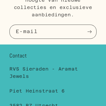
collecties en exclusieve
aanbiedingen.
E‑mail
Contact
RVS Sieraden - Aramat
Jewels
Piet Heinstraat 6
3582 BZ Utrecht