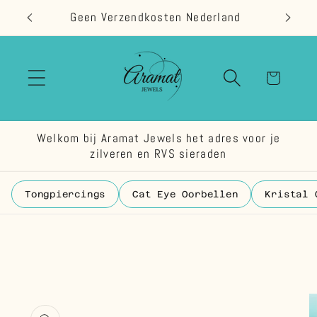
Meteen
Geen Verzendkosten Nederland
naar de
content
Winkelwage
Welkom bij Aramat Jewels het adres voor je
zilveren en RVS sieraden
Tongpiercings
Cat Eye Oorbellen
Kristal 
 direct naar