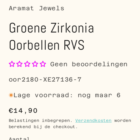
Aramat Jewels
Groene Zirkonia
Oorbellen RVS
Geen beoordelingen
SKU:
oor2180-XE27136-7
Lage voorraad: nog maar 6
Normale
€14,90
prijs
Belastingen inbegrepen.
Verzendkosten
worden
berekend bij de checkout.
Aantal