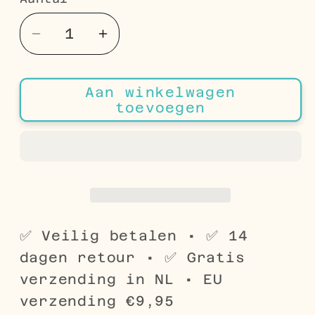
Aantal
Aantal
Aantal
verlagen
verhogen
voor
voor
Aan winkelwagen
Groene
Groene
toevoegen
Zirkonia
Zirkonia
Oorbellen
Oorbellen
RVS
RVS
✅ Veilig betalen • ✅ 14
dagen retour • ✅ Gratis
verzending in NL • EU
verzending €9,95