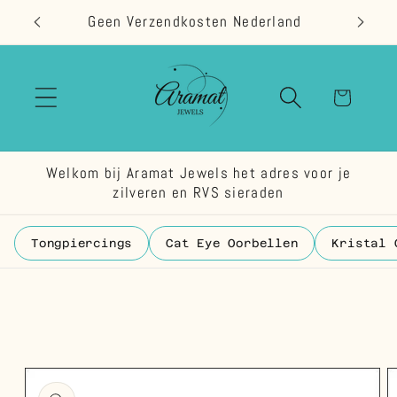
Meteen
Geen Verzendkosten Nederland
naar de
content
Winkelwage
Welkom bij Aramat Jewels het adres voor je
zilveren en RVS sieraden
Tongpiercings
Cat Eye Oorbellen
Kristal 
 direct naar