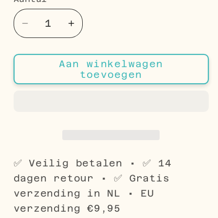
Aantal
Aantal
Aantal
verlagen
verhogen
voor
voor
Aan winkelwagen
Hartvormige
Hartvormige
toevoegen
Oorbellen
Oorbellen
Set
Set
met
met
Tekst
Tekst
Love
Love
✅ Veilig betalen • ✅ 14
dagen retour • ✅ Gratis
verzending in NL • EU
verzending €9,95