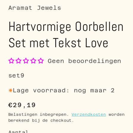
Aramat Jewels
Hartvormige Oorbellen
Set met Tekst Love
Geen beoordelingen
SKU:
set9
Lage voorraad: nog maar 2
Normale
€29,19
prijs
Belastingen inbegrepen.
Verzendkosten
worden
berekend bij de checkout.
Aantal