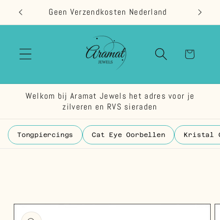
Meteen
Geen Verzendkosten Nederland
naar de
content
Winkelwage
Welkom bij Aramat Jewels het adres voor je
zilveren en RVS sieraden
Tongpiercings
Cat Eye Oorbellen
Kristal 
 direct naar