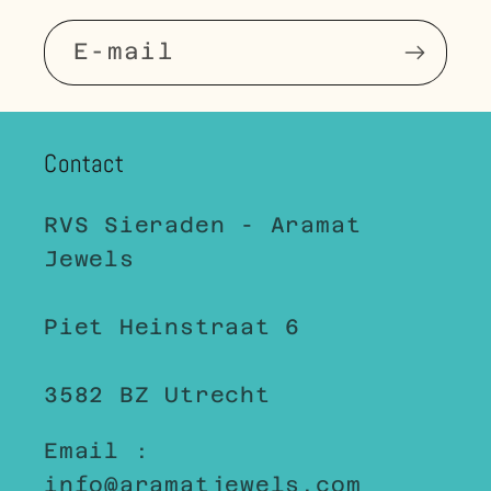
E‑mail
Contact
RVS Sieraden - Aramat
Jewels
Piet Heinstraat 6
3582 BZ Utrecht
Email :
info@aramatjewels.com