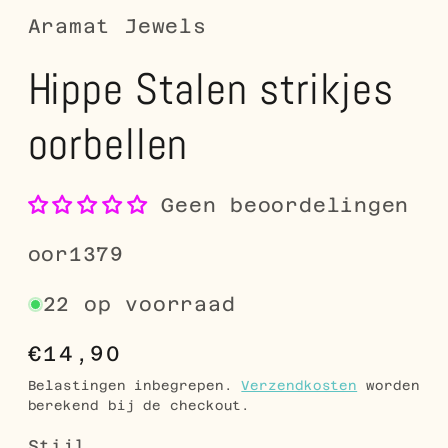
Aramat Jewels
Hippe Stalen strikjes
oorbellen
Geen beoordelingen
SKU:
oor1379
22 op voorraad
Normale
€14,90
prijs
Belastingen inbegrepen.
Verzendkosten
worden
berekend bij de checkout.
Stijl