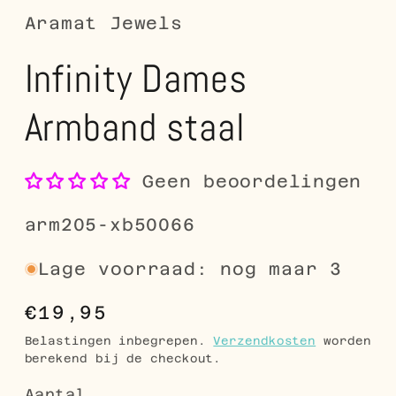
Aramat Jewels
Infinity Dames
Armband staal
Geen beoordelingen
SKU:
arm205-xb50066
Lage voorraad: nog maar 3
Normale
€19,95
prijs
Belastingen inbegrepen.
Verzendkosten
worden
berekend bij de checkout.
Aantal