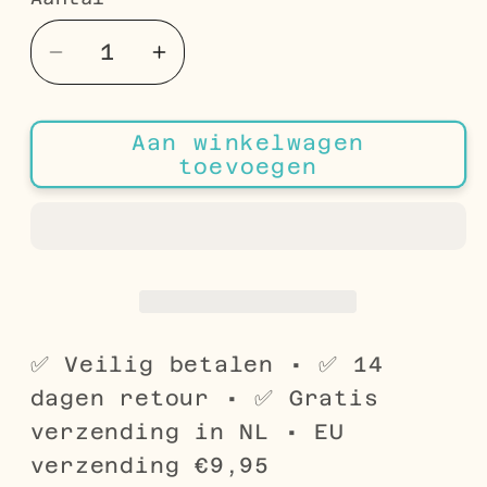
Aantal
Aantal
Aantal
verlagen
verhogen
voor
voor
Aan winkelwagen
Infinity
Infinity
toevoegen
Dames
Dames
Armband
Armband
staal
staal
✅ Veilig betalen • ✅ 14
dagen retour • ✅ Gratis
verzending in NL • EU
verzending €9,95