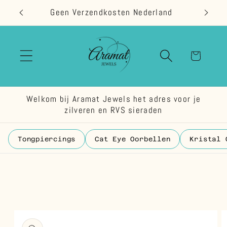
Meteen
Geen Verzendkosten Nederland
naar de
content
Winkelwage
Welkom bij Aramat Jewels het adres voor je
zilveren en RVS sieraden
Tongpiercings
Cat Eye Oorbellen
Kristal 
 direct naar