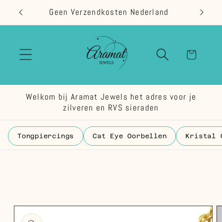
Meteen
Geen Verzendkosten Nederland
naar de
content
Winkelwage
Welkom bij Aramat Jewels het adres voor je
zilveren en RVS sieraden
Tongpiercings
Cat Eye Oorbellen
Kristal 
 direct naar