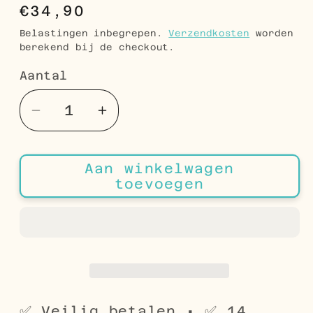
Normale
€34,90
prijs
Belastingen inbegrepen.
Verzendkosten
worden
berekend bij de checkout.
Aantal
Aantal
Aantal
Aantal
verlagen
verhogen
voor
voor
Aan winkelwagen
Anker
Anker
toevoegen
Ketting
Ketting
met
met
Goudkleurige
Goudkleurige
Afwerking
Afwerking
–
–
Staal
Staal
Bicolor
Bicolor
✅ Veilig betalen • ✅ 14