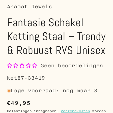
Aramat Jewels
Fantasie Schakel
Ketting Staal – Trendy
& Robuust RVS Unisex
Geen beoordelingen
SKU:
ket87-33419
Lage voorraad: nog maar 3
Normale
€49,95
prijs
Belastingen inbegrepen.
Verzendkosten
worden