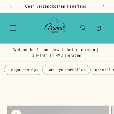
Meteen
Geen Verzendkosten Nederland
naar de
content
Winkelwage
Welkom bij Aramat Jewels het adres voor je
zilveren en RVS sieraden
Tongpiercings
Cat Eye Oorbellen
Kristal 
 direct naar