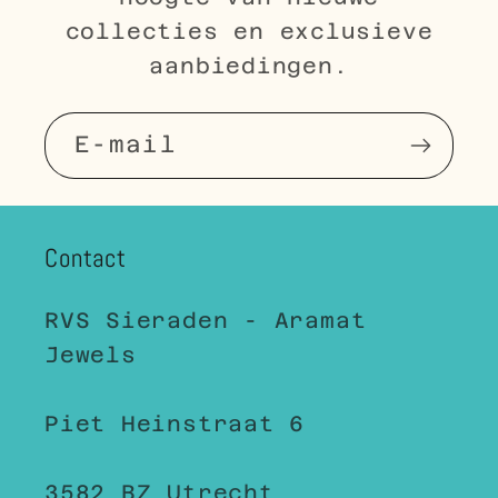
collecties en exclusieve
aanbiedingen.
E‑mail
Contact
RVS Sieraden - Aramat
Jewels
Piet Heinstraat 6
3582 BZ Utrecht