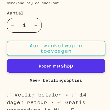
berekend bij de checkout.
Aantal
Aantal
Aantal
Aantal
verlagen
verhogen
voor
voor
Aan winkelwagen
Fantasie
Fantasie
toevoegen
Schakel
Schakel
Ketting
Ketting
Staal
Staal
–
–
Trendy
Trendy
Meer betalingsopties
&amp;
&amp;
Robuust
Robuust
✅ Veilig betalen • ✅ 14
RVS
RVS
dagen retour • ✅ Gratis
Unisex
Unisex
verzending in NL • EU