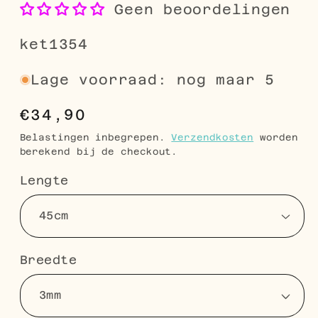
Geen beoordelingen
SKU:
ket1354
Lage voorraad: nog maar 5
Normale
€34,90
prijs
Belastingen inbegrepen.
Verzendkosten
worden
berekend bij de checkout.
Lengte
Breedte