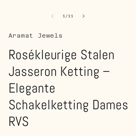
openen
o
in
in
modaal
m
van
1
/
11
Aramat Jewels
Rosékleurige Stalen
Jasseron Ketting –
Elegante
Schakelketting Dames
RVS