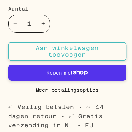
Aantal
Aantal
Aantal
Aantal
verlagen
verhogen
voor
voor
Aan winkelwagen
Rosékleurige
Rosékleurige
toevoegen
Stalen
Stalen
Jasseron
Jasseron
Ketting
Ketting
–
–
Elegante
Elegante
Meer betalingsopties
Schakelketting
Schakelketting
Dames
Dames
✅ Veilig betalen • ✅ 14
RVS
RVS
dagen retour • ✅ Gratis
verzending in NL • EU