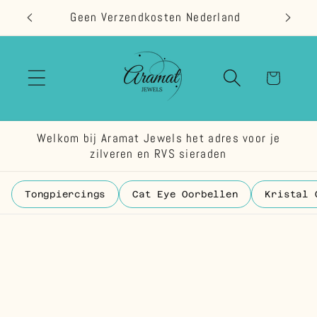
Meteen
Geen Verzendkosten Nederland
naar de
content
Winkelwage
Welkom bij Aramat Jewels het adres voor je
zilveren en RVS sieraden
Tongpiercings
Cat Eye Oorbellen
Kristal 
 direct naar