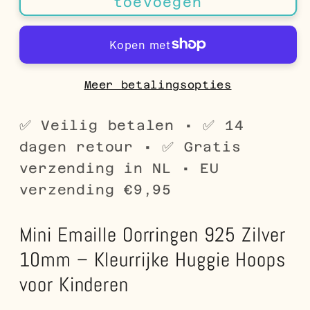
toevoegen
Zilveren
Zilveren
Mini
Mini
Oorringen
Oorringen
10mm
10mm
met
met
Meer betalingsopties
Emaille
Emaille
Kleurrijk
Kleurrijk
✅ Veilig betalen • ✅ 14
-
-
dagen retour • ✅ Gratis
Vrolijke
Vrolijke
verzending in NL • EU
Hoepels
Hoepels
verzending €9,95
Mini Emaille Oorringen 925 Zilver
10mm – Kleurrijke Huggie Hoops
voor Kinderen