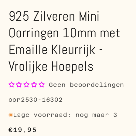
925 Zilveren Mini
Oorringen 10mm met
Emaille Kleurrijk -
Vrolijke Hoepels
Geen beoordelingen
SKU:
oor2530-16302
Lage voorraad: nog maar 3
Normale
€19,95