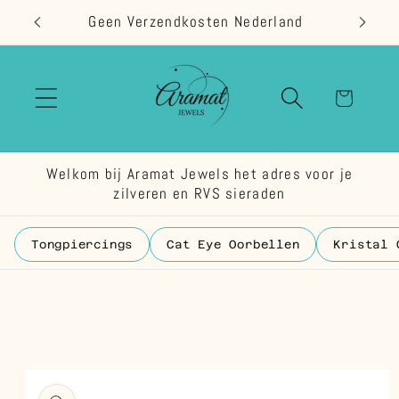
Meteen
Geen Verzendkosten Nederland
naar de
content
Winkelwage
Welkom bij Aramat Jewels het adres voor je
zilveren en RVS sieraden
Tongpiercings
Cat Eye Oorbellen
Kristal 
 direct naar