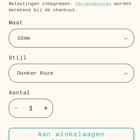
prijs
Belastingen inbegrepen.
Verzendkosten
worden
berekend bij de checkout.
Maat
Stijl
Aantal
Aantal
Aantal
Aantal
verlagen
verhogen
voor
voor
Aan winkelwagen
925
925