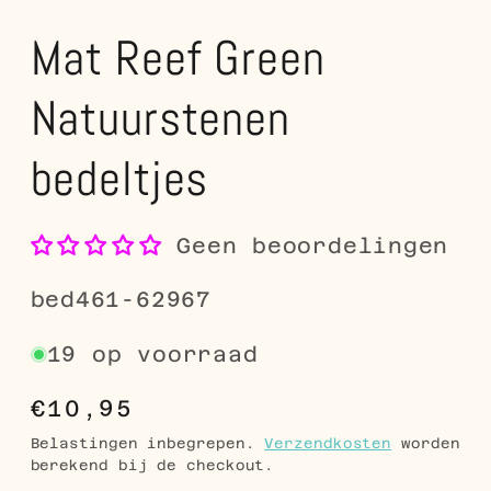
Mat Reef Green
Natuurstenen
bedeltjes
Geen beoordelingen
SKU:
bed461-62967
19 op voorraad
Normale
€10,95
prijs
Belastingen inbegrepen.
Verzendkosten
worden
berekend bij de checkout.