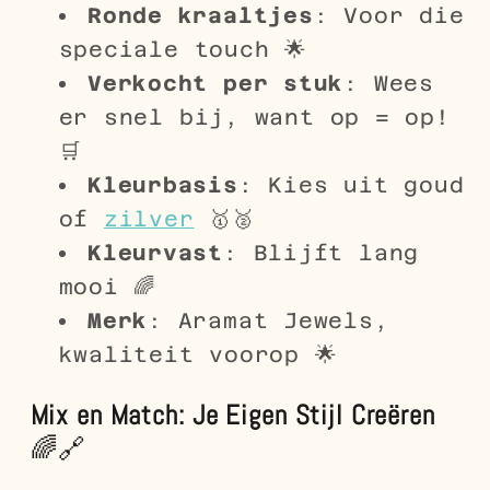
Ronde kraaltjes
: Voor die
speciale touch 🌟
Verkocht per stuk
: Wees
er snel bij, want op = op!
🛒
Kleurbasis
: Kies uit goud
of
zilver
🥇🥈
Kleurvast
: Blijft lang
mooi 🌈
Merk
: Aramat Jewels,
kwaliteit voorop 🌟
Mix en Match: Je Eigen Stijl Creëren
🌈🔗