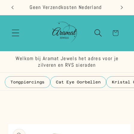
Meteen
Geen Verzendkosten Nederland
naar de
content
Winkelwage
Welkom bij Aramat Jewels het adres voor je
zilveren en RVS sieraden
Tongpiercings
Cat Eye Oorbellen
Kristal 
 direct naar