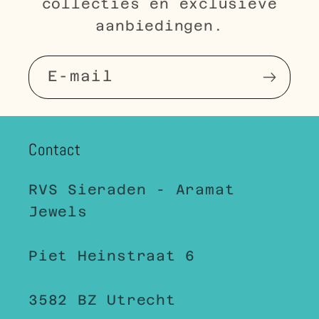
collecties en exclusieve
aanbiedingen.
E‑mail
Contact
RVS Sieraden - Aramat
Jewels
Piet Heinstraat 6
3582 BZ Utrecht