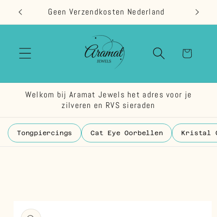
Meteen
Geen Verzendkosten Nederland
naar de
content
Winkelwage
Welkom bij Aramat Jewels het adres voor je
zilveren en RVS sieraden
Tongpiercings
Cat Eye Oorbellen
Kristal 
 direct naar