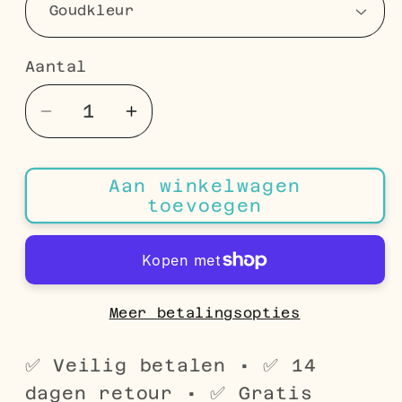
Aantal
Aantal
Aantal
Aantal
verlagen
verhogen
voor
voor
Aan winkelwagen
Olijfgroene
Olijfgroene
toevoegen
Peridoot
Peridoot
Bedeltje
Bedeltje
Meer betalingsopties
✅ Veilig betalen • ✅ 14
dagen retour • ✅ Gratis