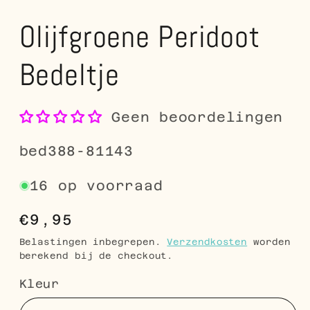
Olijfgroene Peridoot
Bedeltje
Geen beoordelingen
SKU:
bed388-81143
16 op voorraad
Normale
€9,95
prijs
Belastingen inbegrepen.
Verzendkosten
worden
berekend bij de checkout.
Kleur