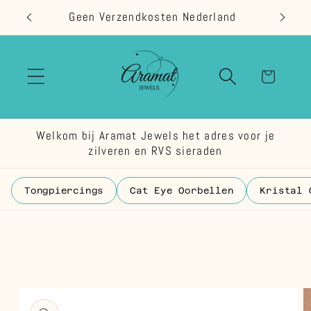
Meteen
Geen Verzendkosten Nederland
naar de
content
Winkelwage
Welkom bij Aramat Jewels het adres voor je
zilveren en RVS sieraden
Tongpiercings
Cat Eye Oorbellen
Kristal 
 direct naar