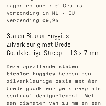
–
–
dagen retour • ✅ Gratis
13
13
verzending in NL • EU
x
x
verzending €9,95
7
7
mm
mm
Stalen Bicolor Huggies
Zilverkleurig met Brede
Goudkleurige Streep – 13 x 7 mm
Deze opvallende
stalen
bicolor huggies
hebben een
zilverkleurige basis met één
brede goudkleurige streep als
centraal designelement. Met
een diameter van 13 mm en een