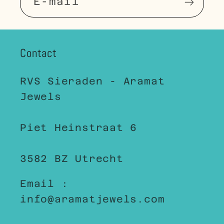
E‑mail
Contact
RVS Sieraden - Aramat
Jewels
Piet Heinstraat 6
3582 BZ Utrecht
Email :
info@aramatjewels.com