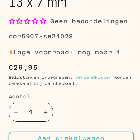
13 x 7 mm
Geen beoordelingen
SKU:
oor5907-se24028
Lage voorraad: nog maar 1
Normale
€29,95
prijs
Belastingen inbegrepen.
Verzendkosten
worden
berekend bij de checkout.
Aantal
Aantal
Aantal
Aantal
verlagen
verhogen
voor
voor
Aan winkelwagen