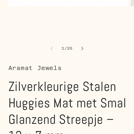
Media
M
1
2
openen
o
in
in
modaal
m
van
1
/
20
Aramat Jewels
Zilverkleurige Stalen
Huggies Mat met Smal
Glanzend Streepje –