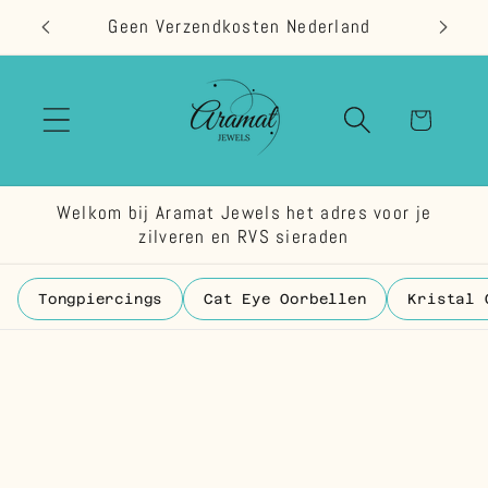
Meteen
Geen Verzendkosten Nederland
naar de
content
Winkelwage
Welkom bij Aramat Jewels het adres voor je
zilveren en RVS sieraden
Tongpiercings
Cat Eye Oorbellen
Kristal 
 direct naar