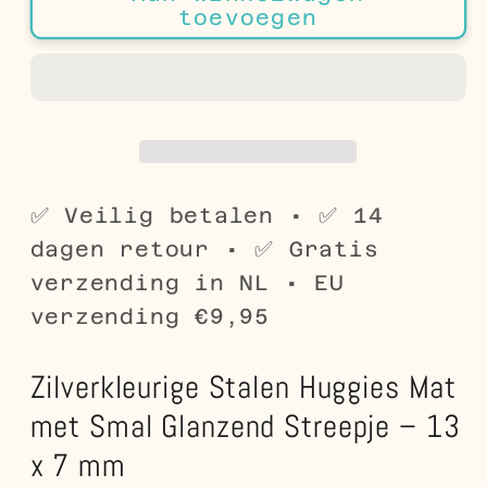
Zilverkleurige
Zilverkleurige
toevoegen
Stalen
Stalen
Huggies
Huggies
Mat
Mat
met
met
Smal
Smal
Glanzend
Glanzend
Streepje
Streepje
✅ Veilig betalen • ✅ 14
–
–
dagen retour • ✅ Gratis
13
13
verzending in NL • EU
x
x
verzending €9,95
7
7
mm
mm
Zilverkleurige Stalen Huggies Mat
met Smal Glanzend Streepje – 13
x 7 mm