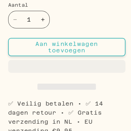
Aantal
Aantal
Aantal
Aantal
verlagen
verhogen
voor
voor
Aan winkelwagen
Rode
Rode
toevoegen
Parel
Parel
Navelpiercing
Navelpiercing
van
van
Chirurgisch
Chirurgisch
Staal
Staal
✅ Veilig betalen • ✅ 14
dagen retour • ✅ Gratis
verzending in NL • EU
verzending €9,95