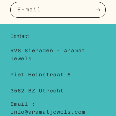
E‑mail
Contact
RVS Sieraden - Aramat
Jewels
Piet Heinstraat 6
3582 BZ Utrecht
Email :
info@aramatjewels.com