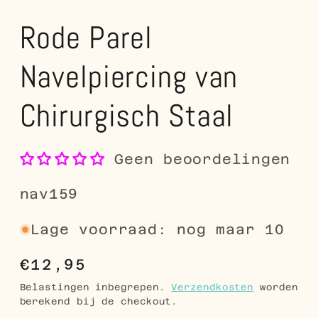
Rode Parel
Navelpiercing van
Chirurgisch Staal
Geen beoordelingen
SKU:
nav159
Lage voorraad: nog maar 10
Normale
€12,95
prijs
Belastingen inbegrepen.
Verzendkosten
worden
berekend bij de checkout.