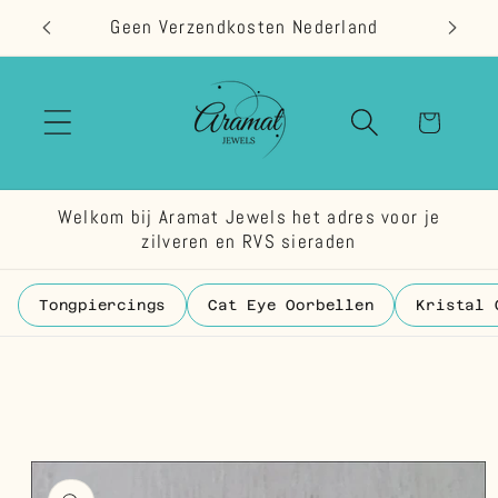
Meteen
Geen Verzendkosten Nederland
naar de
content
Winkelwage
Welkom bij Aramat Jewels het adres voor je
zilveren en RVS sieraden
Tongpiercings
Cat Eye Oorbellen
Kristal 
 direct naar