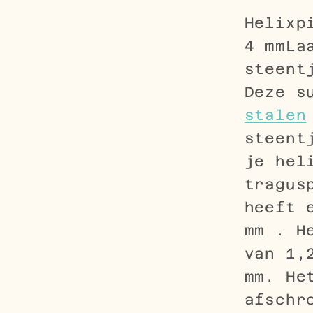
Helixp
4 mmLa
steent
Deze s
stalen
steent
je hel
tragus
heeft 
mm . H
van 1,
mm. He
afschr