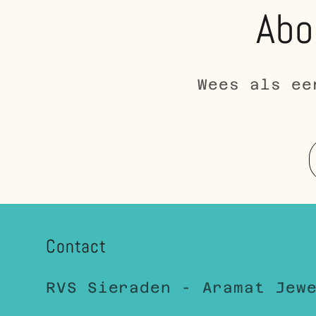
Abo
Wees als ee
Contact
RVS Sieraden - Aramat Jew