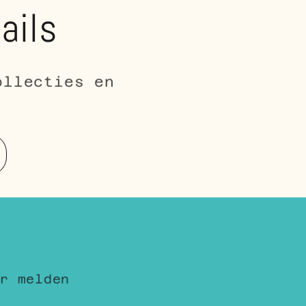
ails
ollecties en
r melden