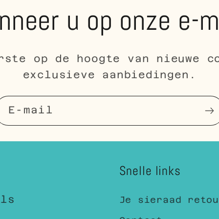
nneer u op onze e-m
rste op de hoogte van nieuwe c
exclusieve aanbiedingen.
E‑mail
Snelle links
els
Je sieraad retou