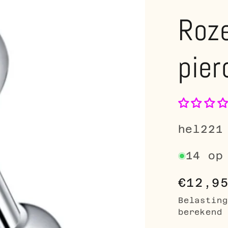
Roze
pier
SKU:
hel221
14 op
Norma
€12,9
prijs
Belastin
berekend 