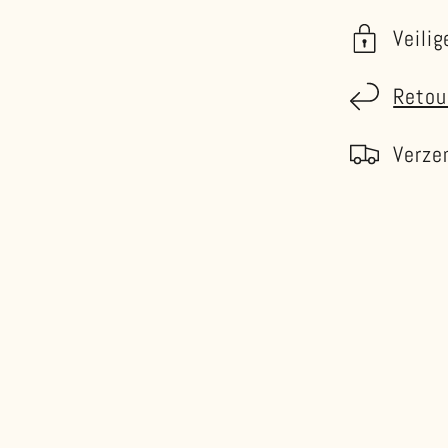
Veilig
Retou
Verze