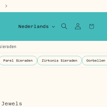
Op voorraad in Nederland
T
Winkelwage
Inloggen
Nederlands
a
a
sieraden
l
Parel Sieraden
Zirkonia Sieraden
Oorbellen
 Jewels