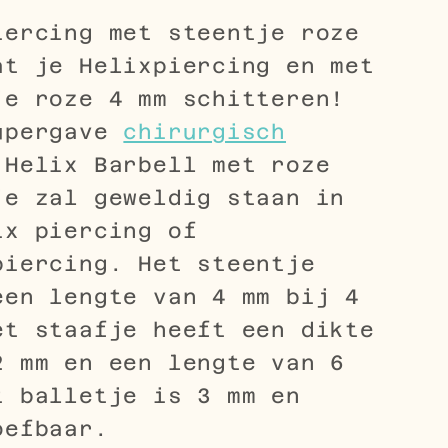
iercing met steentje roze
at je Helixpiercing en met
je roze 4 mm schitteren!
upergave
chirurgisch
Helix Barbell met roze
je zal geweldig staan in
ix piercing of
piercing. Het steentje
een lengte van 4 mm bij 4
et staafje heeft een dikte
2 mm en een lengte van 6
t balletje is 3 mm en
oefbaar.