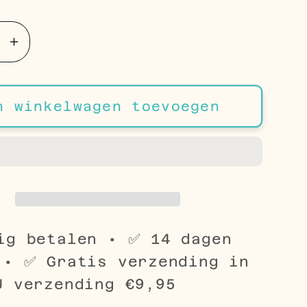
Aantal
en
verhogen
voor
Roze
n winkelwagen toevoegen
e
Steentje
Helix
g
piercing
g
Piercing
ig betalen • ✅ 14 dagen
 • ✅ Gratis verzending in
U verzending €9,95