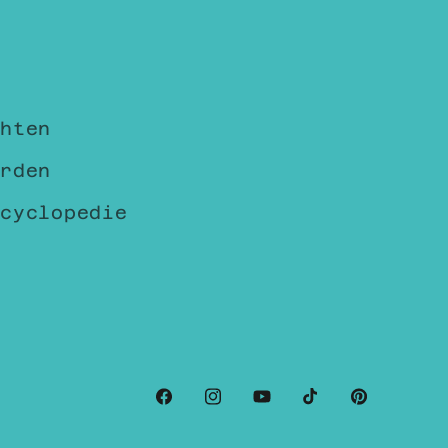
hten
rden
cyclopedie
Facebook
Instagram
YouTube
TikTok
Pintere