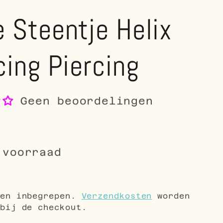
 Steentje Helix
cing Piercing
Geen beoordelingen
 voorraad
le
5
gen inbegrepen.
Verzendkosten
worden
bij de checkout.