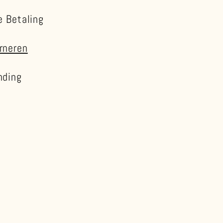
e Betaling
rneren
nding