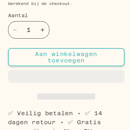
berekend bij de checkout.
Aantal
Aantal
Aantal
Aantal
verlagen
verhogen
voor
voor
Aan winkelwagen
Roze
Roze
toevoegen
Steentje
Steentje
Vierkante
Vierkante
Helix
Helix
Piercing
Piercing
✅ Veilig betalen • ✅ 14
dagen retour • ✅ Gratis