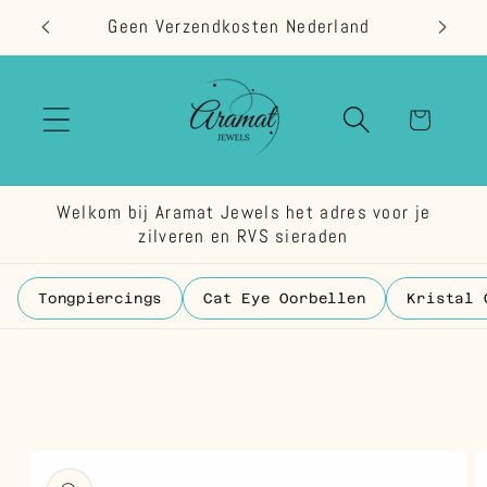
Meteen
Geen Verzendkosten Nederland
naar de
content
Winkelwage
Welkom bij Aramat Jewels het adres voor je
zilveren en RVS sieraden
Tongpiercings
Cat Eye Oorbellen
Kristal 
 direct naar