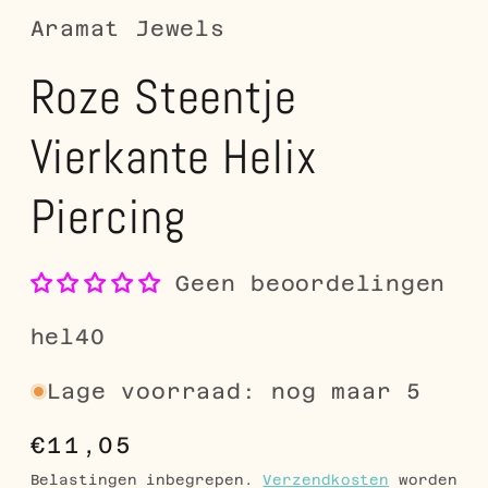
Aramat Jewels
Roze Steentje
Vierkante Helix
Piercing
Geen beoordelingen
SKU:
hel40
Lage voorraad: nog maar 5
Normale
€11,05
prijs
Belastingen inbegrepen.
Verzendkosten
worden