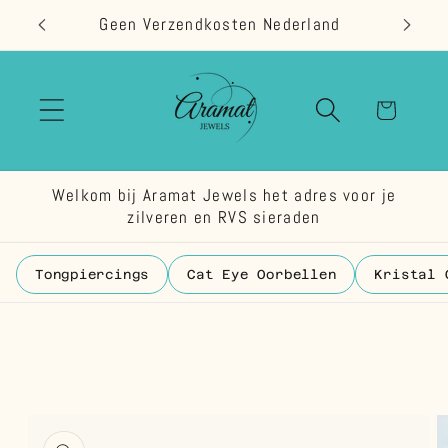
Meteen
Geen Verzendkosten Nederland
naar de
content
Winkelwage
Welkom bij Aramat Jewels het adres voor je
zilveren en RVS sieraden
Tongpiercings
Cat Eye Oorbellen
Kristal 
 direct naar