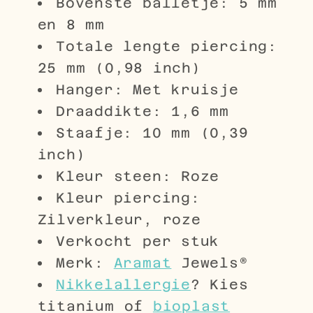
Bovenste balletje: 5 mm
en 8 mm
Totale lengte piercing:
25 mm (0,98 inch)
Hanger: Met kruisje
Draaddikte: 1,6 mm
Staafje: 10 mm (0,39
inch)
Kleur steen: Roze
Kleur piercing:
Zilverkleur, roze
Verkocht per stuk
Merk:
Aramat
Jewels®
Nikkelallergie
? Kies
titanium of
bioplast