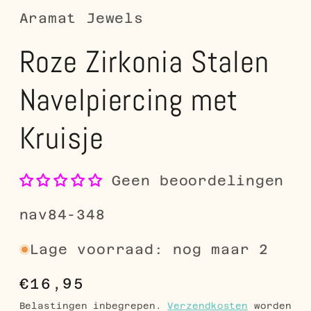
Aramat Jewels
Roze Zirkonia Stalen
Navelpiercing met
Kruisje
Geen beoordelingen
SKU:
nav84-348
Lage voorraad: nog maar 2
Normale
€16,95
prijs
Belastingen inbegrepen.
Verzendkosten
worden