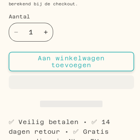
berekend bij de checkout.
Aantal
Aantal
Aantal
Aantal
verlagen
verhogen
voor
voor
Aan winkelwagen
Roze
Roze
toevoegen
Zirkonia
Zirkonia
Stalen
Stalen
Navelpiercing
Navelpiercing
met
met
Kruisje
Kruisje
✅ Veilig betalen • ✅ 14
dagen retour • ✅ Gratis