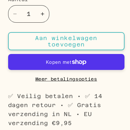
Aantal
Aantal
Aantal
verlagen
verhogen
voor
voor
Aan winkelwagen
RVS
RVS
toevoegen
Curb
Curb
Cuban
Cuban
Schakel
Schakel
Armband
Armband
man
man
Meer betalingsopties
✅ Veilig betalen • ✅ 14
dagen retour • ✅ Gratis
verzending in NL • EU
verzending €9,95