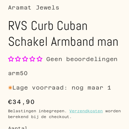
Aramat Jewels
RVS Curb Cuban
Schakel Armband man
Geen beoordelingen
SKU:
arm50
Lage voorraad: nog maar 1
Normale
€34,90
prijs
Belastingen inbegrepen.
Verzendkosten
worden
berekend bij de checkout.
Aantal