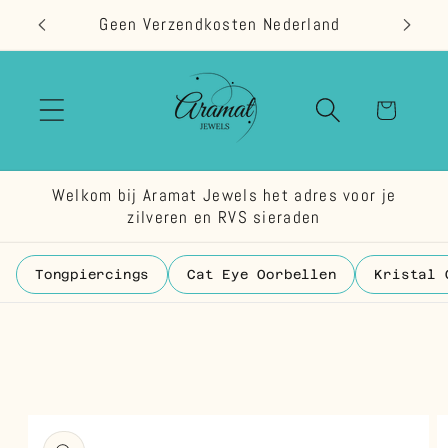
Meteen
Geen Verzendkosten Nederland
naar de
content
Winkelwage
Welkom bij Aramat Jewels het adres voor je
zilveren en RVS sieraden
Tongpiercings
Cat Eye Oorbellen
Kristal 
 direct naar