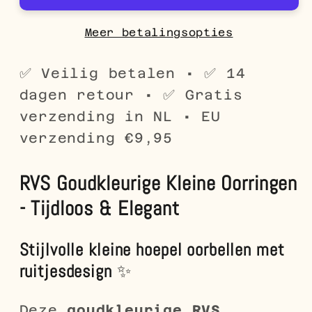
10mm
10mm
Ruitjes
Ruitjes
Meer betalingsopties
Motief
Motief
-
-
✅ Veilig betalen • ✅ 14
Trendy
Trendy
dagen retour • ✅ Gratis
Hoepels
Hoepels
verzending in NL • EU
verzending €9,95
RVS Goudkleurige Kleine Oorringen
- Tijdloos & Elegant
Stijlvolle kleine hoepel oorbellen met
ruitjesdesign
✨
Deze
goudkleurige RVS