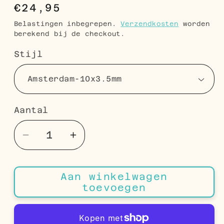
Normale
€24,95
prijs
Belastingen inbegrepen.
Verzendkosten
worden
berekend bij de checkout.
Stijl
Aantal
Aantal
Aantal
Aantal
verlagen
verhogen
voor
voor
Aan winkelwagen
RVS
RVS
toevoegen
Kleine
Kleine
Oorringen
Oorringen
Goudkleur
Goudkleur