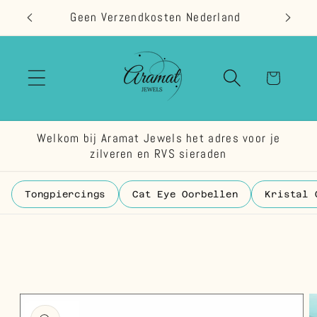
Meteen
Geen Verzendkosten Nederland
naar de
content
Winkelwage
Welkom bij Aramat Jewels het adres voor je
zilveren en RVS sieraden
Tongpiercings
Cat Eye Oorbellen
Kristal 
 direct naar