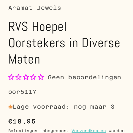
Aramat Jewels
RVS Hoepel
Oorstekers in Diverse
Maten
Geen beoordelingen
SKU:
oor5117
Lage voorraad: nog maar 3
Normale
€18,95
prijs
Belastingen inbegrepen.
Verzendkosten
worden