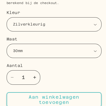
berekend bij de checkout.
Kleur
Maat
Aantal
Aantal
Aantal
Aantal
verlagen
verhogen
voor
voor
Aan winkelwagen
RVS
RVS
toevoegen
Hoepel
Hoepel