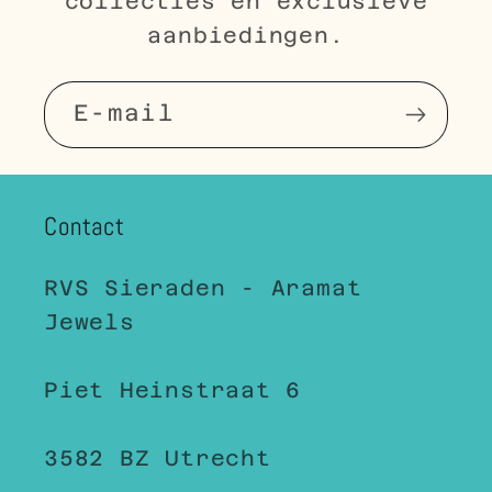
collecties en exclusieve
aanbiedingen.
E‑mail
Contact
RVS Sieraden - Aramat
Jewels
Piet Heinstraat 6
3582 BZ Utrecht