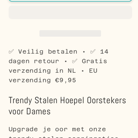
Oorstekers
Oorstekers
in
in
Diverse
Diverse
Maten
Maten
✅ Veilig betalen • ✅ 14
dagen retour • ✅ Gratis
verzending in NL • EU
verzending €9,95
Trendy Stalen Hoepel Oorstekers
voor Dames
Upgrade je oor met onze