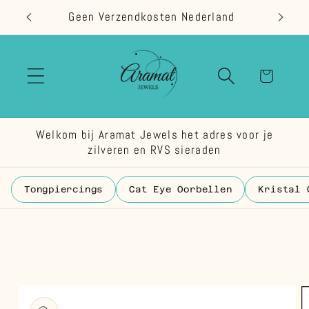
Meteen
Geen Verzendkosten Nederland
naar de
content
Winkelwage
Welkom bij Aramat Jewels het adres voor je
zilveren en RVS sieraden
Tongpiercings
Cat Eye Oorbellen
Kristal 
 direct naar