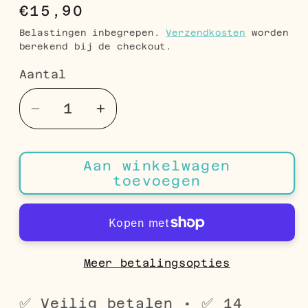
Normale
€15,90
prijs
Belastingen inbegrepen.
Verzendkosten
worden
berekend bij de checkout.
Aantal
Aantal
Aantal
Aantal
verlagen
verhogen
voor
voor
Aan winkelwagen
Muzieknoot
Muzieknoot
toevoegen
Oorbellen
Oorbellen
Goudkleur
Goudkleur
RVS
RVS
7x6mm
7x6mm
-
-
Meer betalingsopties
Muziekliefhebber
Muziekliefhebber
Cadeau
Cadeau
✅ Veilig betalen • ✅ 14