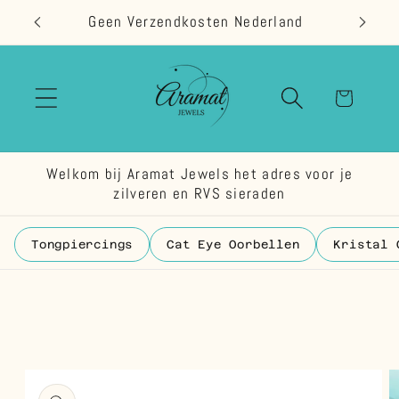
Meteen
Geen Verzendkosten Nederland
naar de
content
Winkelwage
Welkom bij Aramat Jewels het adres voor je
zilveren en RVS sieraden
Tongpiercings
Cat Eye Oorbellen
Kristal 
 direct naar