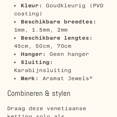
Kleur:
Goudkleurig (PVD
coating)
Beschikbare breedtes:
1mm, 1.5mm, 2mm
Beschikbare lengtes:
45cm, 50cm, 70cm
Hanger:
Geen hanger
Sluiting:
Karabijnsluiting
Merk:
Aramat Jewels®
Combineren & stylen
Draag deze venetiaanse
ketting solo als