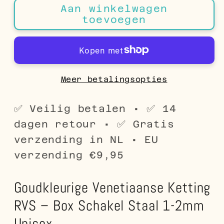
Aan winkelwagen
Goudkleurige
Goudkleurige
toevoegen
Venetiaanse
Venetiaanse
Ketting
Ketting
RVS
RVS
–
–
Box
Box
Meer betalingsopties
Schakel
Schakel
Staal
Staal
✅ Veilig betalen • ✅ 14
1-
1-
dagen retour • ✅ Gratis
2mm
2mm
verzending in NL • EU
Unisex
Unisex
verzending €9,95
Goudkleurige Venetiaanse Ketting
RVS – Box Schakel Staal 1-2mm
Unisex