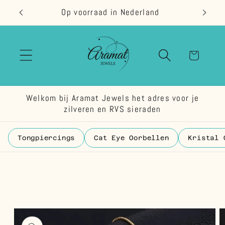
Meteen
nd
Op voorraad in Nederland
Bestel 
naar de
content
Winkelwage
Welkom bij Aramat Jewels het adres voor je
zilveren en RVS sieraden
Tongpiercings
Cat Eye Oorbellen
Kristal 
 direct naar