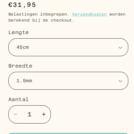
Normale
€31,95
prijs
Belastingen inbegrepen.
Verzendkosten
worden
berekend bij de checkout.
Lengte
Breedte
Aantal
Aantal
Aantal
Aantal
verlagen
verhogen
voor
voor