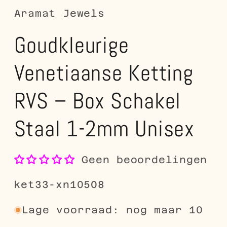
Aramat Jewels
Goudkleurige
Venetiaanse Ketting
RVS – Box Schakel
Staal 1-2mm Unisex
Geen beoordelingen
SKU:
ket33-xn10508
Lage voorraad: nog maar 10