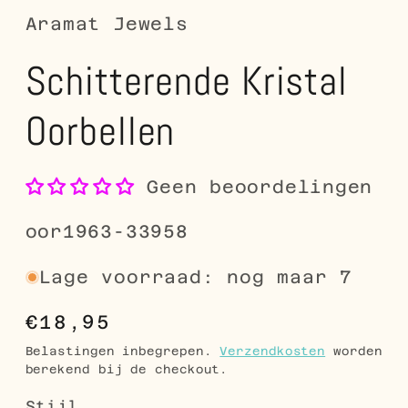
Aramat Jewels
Schitterende Kristal
Oorbellen
Geen beoordelingen
SKU:
oor1963-33958
Lage voorraad: nog maar 7
Normale
€18,95
prijs
Belastingen inbegrepen.
Verzendkosten
worden
berekend bij de checkout.
Stijl