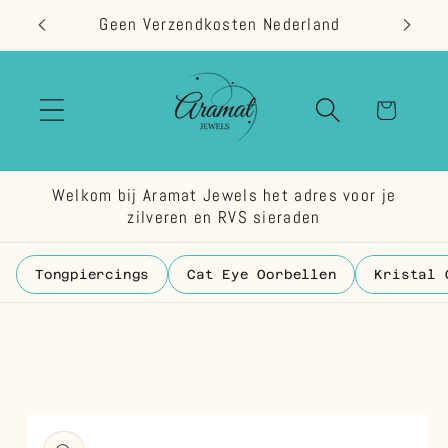
Meteen
Geen Verzendkosten Nederland
naar de
content
Winkelwage
Welkom bij Aramat Jewels het adres voor je
zilveren en RVS sieraden
Tongpiercings
Cat Eye Oorbellen
Kristal 
 direct naar