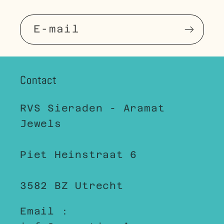
E‑mail
Contact
RVS Sieraden - Aramat
Jewels
Piet Heinstraat 6
3582 BZ Utrecht
Email :