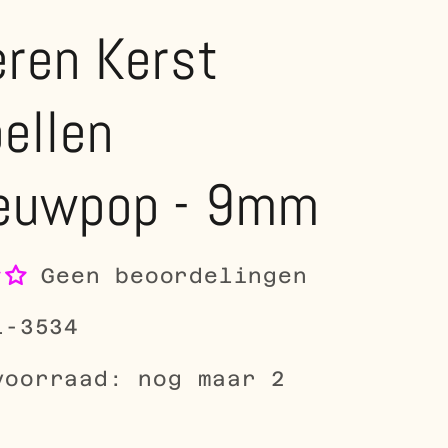
eren Kerst
ellen
euwpop - 9mm
Geen beoordelingen
1-3534
voorraad: nog maar 2
le
5