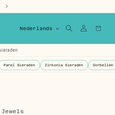
Op voorraad in Nederland
T
Winkelwage
Inloggen
Nederlands
a
a
sieraden
l
Parel Sieraden
Zirkonia Sieraden
Oorbellen
 Jewels