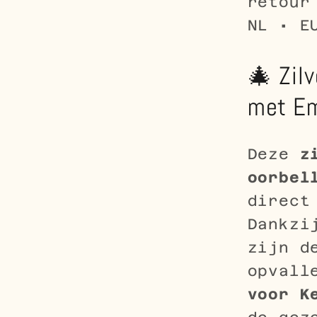
retour
NL • E
🎄 Zil
met Em
Deze
z
oorbel
direct
Dankzi
zijn d
opvall
voor K