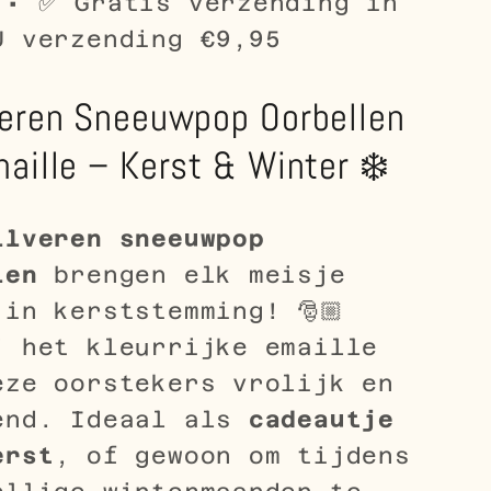
 • ✅ Gratis verzending in
U verzending €9,95
veren Sneeuwpop Oorbellen
aille – Kerst & Winter ❄️
ilveren sneeuwpop
len
brengen elk meisje
 in kerststemming! 🎅🏼
j het kleurrijke emaille
eze oorstekers vrolijk en
end. Ideaal als
cadeautje
erst
, of gewoon om tijdens