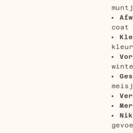
munt
Afw
coat
Kle
kleur
Vor
wint
Ges
meisj
Ver
Mer
Nik
gevoe