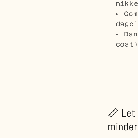
nikk
Com
dage
Dan
coat
📏 Let
minder