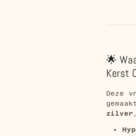
🌟 Waa
Kerst 
Deze v
gemaak
zilver
Hyp