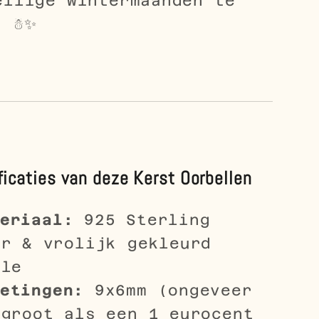
ellige wintermaanden te
 ☃️✨
ficaties van deze Kerst Oorbellen
eriaal:
925 Sterling
er & vrolijk gekleurd
lle
etingen:
9x6mm (ongeveer
 groot als een 1 eurocent