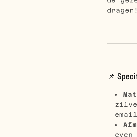
de gez
dragen!
📌
Speci
Mat
zilv
emai
Afm
even