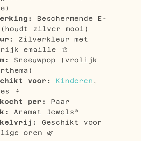
je)
erking:
Beschermende E-
 (houdt zilver mooi)
ur:
Zilverkleur met
rijk emaille 🎨
m:
Sneeuwpop (vrolijk
erthema)
chikt voor:
Kinderen
,
es 👧
kocht per:
Paar
k:
Aramat Jewels®
kelvrij:
Geschikt voor
lige oren 🌿