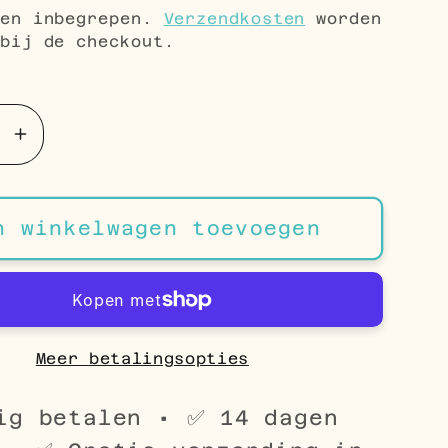
gen inbegrepen.
Verzendkosten
worden
bij de checkout.
Aantal
en
verhogen
voor
n
Zilveren
n winkelwagen toevoegen
Kerst
len
Oorbellen
wpop
Sneeuwpop
-
9mm
Meer betalingsopties
ig betalen • ✅ 14 dagen