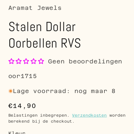
Aramat Jewels
Stalen Dollar
Oorbellen RVS
Geen beoordelingen
SKU:
oor1715
Lage voorraad: nog maar 8
Normale
€14,90
prijs
Belastingen inbegrepen.
Verzendkosten
worden
berekend bij de checkout.
Kleur