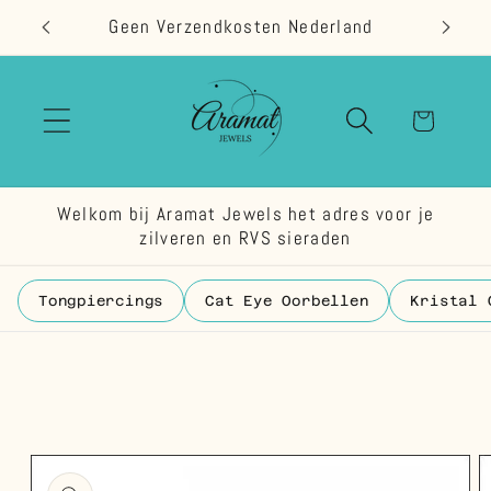
Meteen
Geen Verzendkosten Nederland
naar de
content
Winkelwage
Welkom bij Aramat Jewels het adres voor je
zilveren en RVS sieraden
Tongpiercings
Cat Eye Oorbellen
Kristal 
 direct naar