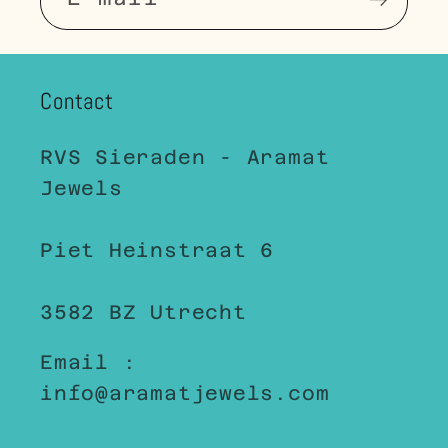
Contact
RVS Sieraden - Aramat
Jewels
Piet Heinstraat 6
3582 BZ Utrecht
Email :
info@aramatjewels.com