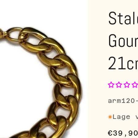
Stal
Gou
21c
SKU:
arm120
Lage 
Norma
€39,9