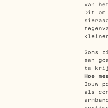
van he
Dit om
sieraa
tegenv
kleine
Soms z
een go
te kri
Hoe me
Jouw p
als e
armban