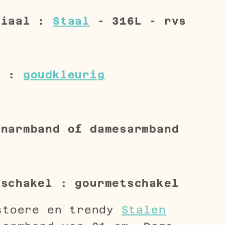
riaal :
Staal
- 316L - rvs
r :
goudkleurig
enarmband of damesarmband
 schakel : gourmetschakel
stoere en trendy
Stalen