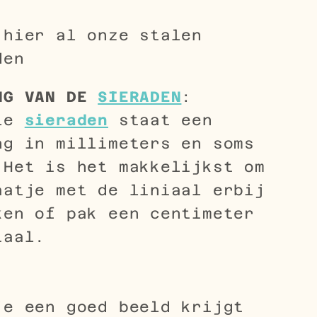
 hier al onze stalen
den
NG VAN DE
SIERADEN
:
le
sieraden
staat een
ng in millimeters en soms
 Het is het makkelijkst om
aatje met de liniaal erbij
ken of pak een centimeter
iaal.
je een goed beeld krijgt