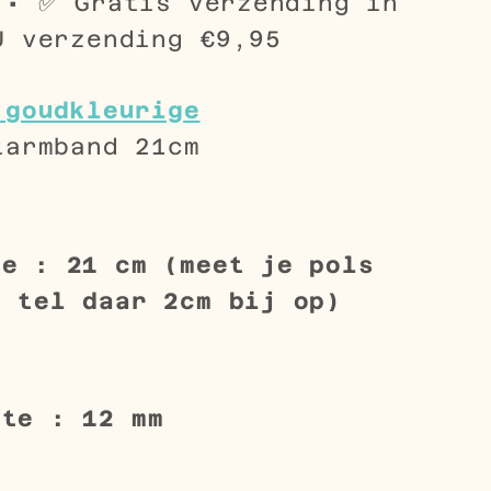
 • ✅ Gratis verzending in
U verzending €9,95
 goudkleurige
tarmband 21cm
te : 21 cm (meet je pols
n tel daar 2cm bij op)
dte : 12 mm