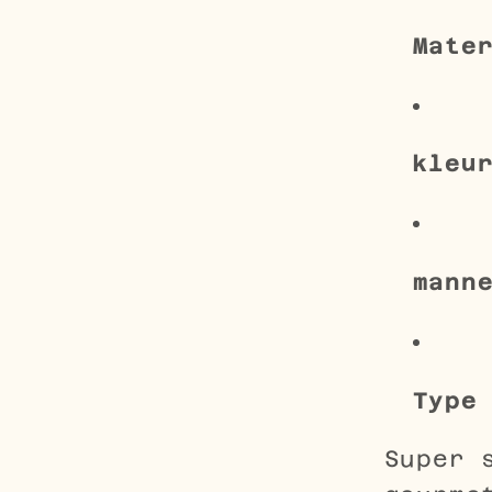
Mate
kleu
mann
Type
Super 