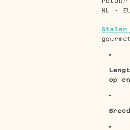
retour
NL • E
Stalen
gourme
Leng
op e
Bree