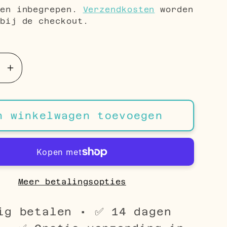
gen inbegrepen.
Verzendkosten
worden
bij de checkout.
Aantal
en
verhogen
voor
Stalen
n winkelwagen toevoegen
eurige
Goudkleurige
etarmband
Gourmetarmband
21cm
Meer betalingsopties
ig betalen • ✅ 14 dagen