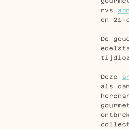
gourme
rvs
ar
en 21-
De gou
edelst
tijdlo
Deze
a
als da
herena
gourme
ontbre
collec