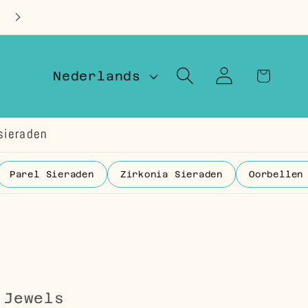
Op voorraad in Nederland
T
Winkelwage
Inloggen
Nederlands
a
a
sieraden
l
Parel Sieraden
Zirkonia Sieraden
Oorbellen
 Jewels