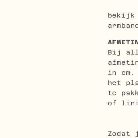
bekijk
armban
AFMETI
Bij al
afmeti
in cm.
het pl
te pak
of lin
Zodat 