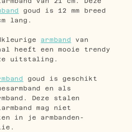
tarmband van 21 cm. Deze
mband
goud is 12 mm breed
cm lang.
dkleurige
armband
van
aal heeft een mooie trendy
ze uitstaling.
rmband
goud is geschikt
mesarmband en als
rmband. Deze stalen
tarmband mag niet
ken in je armbanden-
tie.