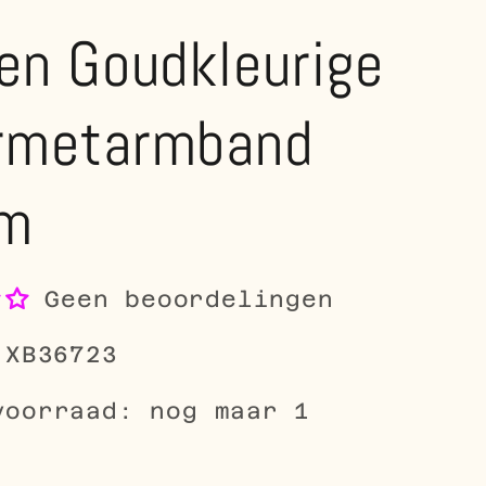
en Goudkleurige
rmetarmband
m
Geen beoordelingen
-XB36723
voorraad: nog maar 1
le
0