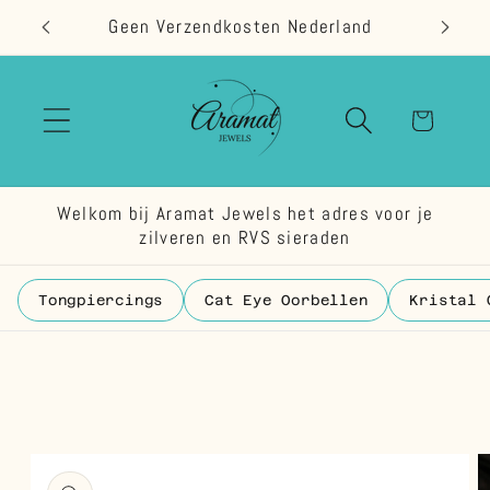
Meteen
Geen Verzendkosten Nederland
naar de
content
Winkelwage
Welkom bij Aramat Jewels het adres voor je
zilveren en RVS sieraden
Tongpiercings
Cat Eye Oorbellen
Kristal 
 direct naar