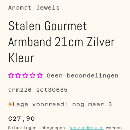
Aramat Jewels
Stalen Gourmet
Armband 21cm Zilver
Kleur
Geen beoordelingen
SKU:
arm226-set30685
Lage voorraad: nog maar 3
Normale
€27,90
prijs
Belastingen inbegrepen.
Verzendkosten
worden