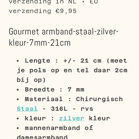
verzending in NL • EU
verzending €9,95
Gourmet armband-staal-zilver-
kleur-7mm-21cm
Lengte : +/- 21 cm (meet
je pols op en tel daar 2cm
bij op)
Breedte : 7 mm
Materiaal : Chirurgisch
Staal
- 316L - rvs
kleur :
zilver
kleur
mannenarmband of
damesarmband