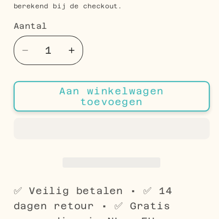
berekend bij de checkout.
Aantal
Aantal
Aantal
Aantal
verlagen
verhogen
voor
voor
Aan winkelwagen
Stalen
Stalen
toevoegen
Gourmet
Gourmet
Armband
Armband
21cm
21cm
Zilver
Zilver
Kleur
Kleur
✅ Veilig betalen • ✅ 14
dagen retour • ✅ Gratis