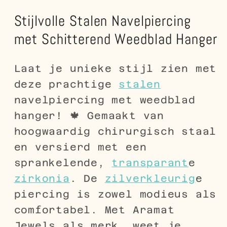
Stijlvolle Stalen Navelpiercing
met Schitterend Weedblad Hanger
Laat je unieke stijl zien met
deze prachtige
stalen
navelpiercing met weedblad
hanger! 🍁 Gemaakt van
hoogwaardig chirurgisch staal
en versierd met een
sprankelende,
transparant
e
zirkonia
. De
zilverkleurig
e
piercing is zowel modieus als
comfortabel. Met Aramat
Jewels als merk, weet je