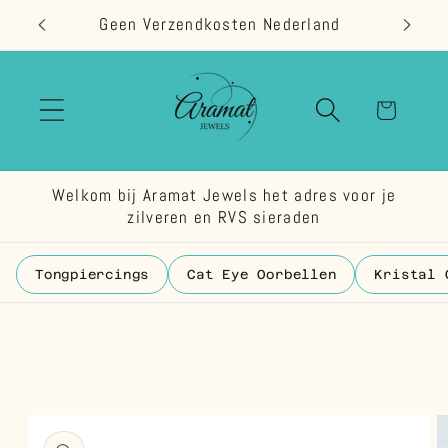
Meteen
Geen Verzendkosten Nederland
naar de
content
Winkelwage
Welkom bij Aramat Jewels het adres voor je
zilveren en RVS sieraden
Tongpiercings
Cat Eye Oorbellen
Kristal 
 direct naar