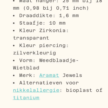
Maat hanger: 25 mm bij 18
mm (0,98 bij 0,71 inch)
Draaddikte: 1,6 mm
Staafje: 10 mm
Kleur Zirkonia:
transparant
Kleur piercing:
zilverkleurig
Vorm: Weedblaadje-
Wietblad
Merk:
Aramat
Jewels
Alternatieven voor
nikkelallergie
: bioplast of
titanium