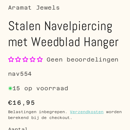
Aramat Jewels
Stalen Navelpiercing
met Weedblad Hanger
Geen beoordelingen
SKU:
nav554
15 op voorraad
Normale
€16,95
prijs
Belastingen inbegrepen.
Verzendkosten
worden
berekend bij de checkout.
Aantal