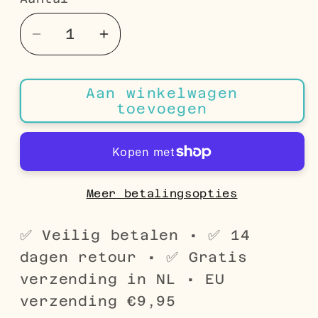
Aantal
Aantal
Aantal
verlagen
verhogen
voor
voor
Aan winkelwagen
Stalen
Stalen
toevoegen
Navelpiercing
Navelpiercing
met
met
Weedblad
Weedblad
Hanger
Hanger
Meer betalingsopties
✅ Veilig betalen • ✅ 14
dagen retour • ✅ Gratis
verzending in NL • EU
verzending €9,95