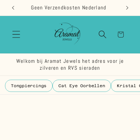
Meteen
Geen Verzendkosten Nederland
naar de
content
Winkelwage
Welkom bij Aramat Jewels het adres voor je
zilveren en RVS sieraden
Tongpiercings
Cat Eye Oorbellen
Kristal 
 direct naar