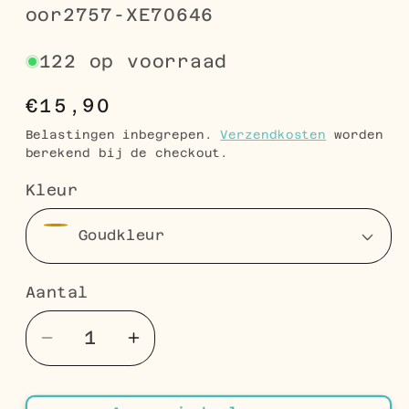
SKU:
oor2757-XE70646
122 op voorraad
Normale
€15,90
prijs
Belastingen inbegrepen.
Verzendkosten
worden
berekend bij de checkout.
Kleur
Aantal
Aantal
Aantal
Aantal
verlagen
verhogen
voor
voor