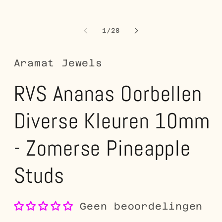
openen
o
in
in
modaal
m
van
1
/
28
Aramat Jewels
RVS Ananas Oorbellen
Diverse Kleuren 10mm
- Zomerse Pineapple
Studs
Geen beoordelingen