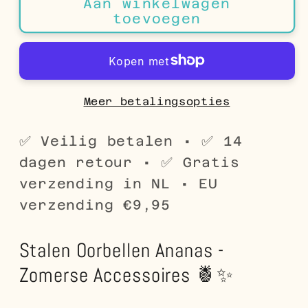
Aan winkelwagen
RVS
RVS
toevoegen
Ananas
Ananas
Oorbellen
Oorbellen
Diverse
Diverse
Kleuren
Kleuren
10mm
10mm
Meer betalingsopties
-
-
Zomerse
Zomerse
✅ Veilig betalen • ✅ 14
Pineapple
Pineapple
dagen retour • ✅ Gratis
Studs
Studs
verzending in NL • EU
verzending €9,95
Stalen Oorbellen Ananas -
Zomerse Accessoires 🍍✨