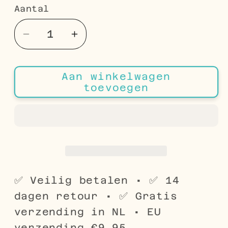
Aantal
Aantal
Aantal
Aantal
verlagen
verhogen
voor
voor
Aan winkelwagen
Stalen
Stalen
toevoegen
oorpiercing
oorpiercing
met
met
kruisje
kruisje
zwart
zwart
–
–
CircularBarbell
CircularBarbell
10mm
10mm
✅ Veilig betalen • ✅ 14
dagen retour • ✅ Gratis
verzending in NL • EU
verzending €9,95