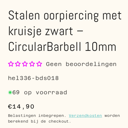
Stalen oorpiercing met
kruisje zwart –
CircularBarbell 10mm
Geen beoordelingen
SKU:
hel336-bds018
69 op voorraad
Normale
€14,90
prijs
Belastingen inbegrepen.
Verzendkosten
worden
berekend bij de checkout.