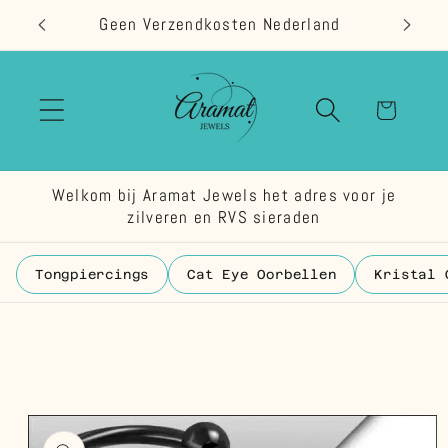
Meteen
Geen Verzendkosten Nederland
naar de
content
Winkelwage
Welkom bij Aramat Jewels het adres voor je
zilveren en RVS sieraden
Tongpiercings
Cat Eye Oorbellen
Kristal 
 direct naar