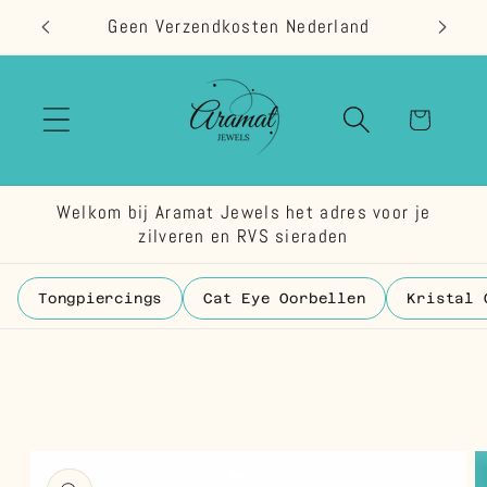
Meteen
Geen Verzendkosten Nederland
naar de
content
Winkelwage
Welkom bij Aramat Jewels het adres voor je
zilveren en RVS sieraden
Tongpiercings
Cat Eye Oorbellen
Kristal 
 direct naar