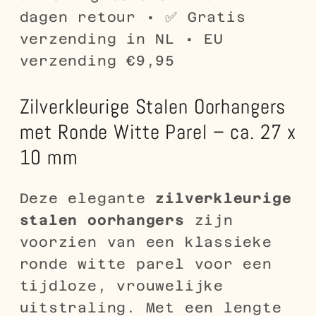
ca.
ca.
dagen retour • ✅ Gratis
27
27
verzending in NL • EU
x
x
verzending €9,95
10
10
mm
mm
Zilverkleurige Stalen Oorhangers
met Ronde Witte Parel – ca. 27 x
10 mm
Deze elegante
zilverkleurige
stalen oorhangers
zijn
voorzien van een klassieke
ronde witte parel voor een
tijdloze, vrouwelijke
uitstraling. Met een lengte