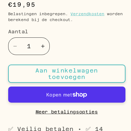
Normale
€19,95
prijs
Belastingen inbegrepen.
Verzendkosten
worden
berekend bij de checkout.
Aantal
Aantal
Aantal
Aantal
verlagen
verhogen
voor
voor
Aan winkelwagen
Zilverkleurige
Zilverkleurige
toevoegen
Stalen
Stalen
Oorhangers
Oorhangers
met
met
Ronde
Ronde
Witte
Witte
Meer betalingsopties
Parel
Parel
–
–
✅ Veilig betalen • ✅ 14