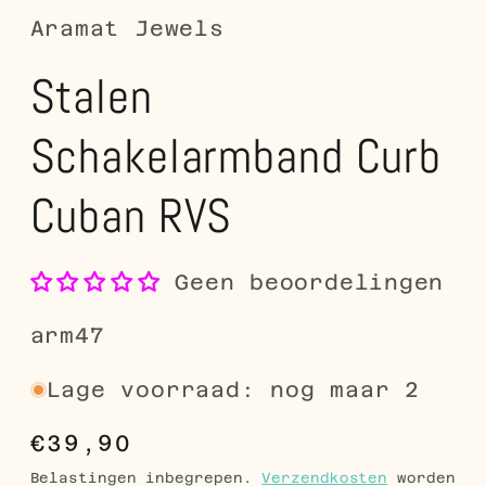
Aramat Jewels
Stalen
Schakelarmband Curb
Cuban RVS
Geen beoordelingen
SKU:
arm47
Lage voorraad: nog maar 2
Normale
€39,90
prijs
Belastingen inbegrepen.
Verzendkosten
worden