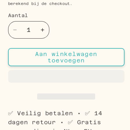
berekend bij de checkout.
Aantal
Aantal
Aantal
Aantal
verlagen
verhogen
voor
voor
Aan winkelwagen
Stalen
Stalen
toevoegen
Schakelarmband
Schakelarmband
Curb
Curb
Cuban
Cuban
RVS
RVS
✅ Veilig betalen • ✅ 14
dagen retour • ✅ Gratis