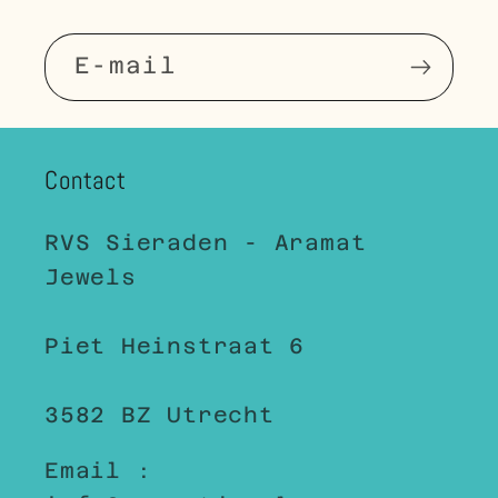
E‑mail
Contact
RVS Sieraden - Aramat
Jewels
Piet Heinstraat 6
3582 BZ Utrecht
Email :