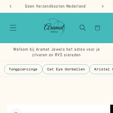
Meteen
Geen Verzendkosten Nederland
naar de
content
Winkelwage
Welkom bij Aramat Jewels het adres voor je
zilveren en RVS sieraden
Tongpiercings
Cat Eye Oorbellen
Kristal 
 direct naar