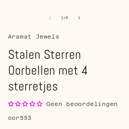
openen
o
in
in
modaal
m
van
1
/
6
Aramat Jewels
Stalen Sterren
Oorbellen met 4
sterretjes
Geen beoordelingen
SKU:
oor553