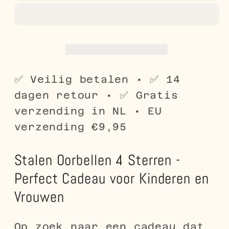
Oorbellen
Oorbellen
met
met
4
4
sterretjes
sterretjes
✅ Veilig betalen • ✅ 14
dagen retour • ✅ Gratis
verzending in NL • EU
verzending €9,95
Stalen Oorbellen 4 Sterren -
Perfect Cadeau voor Kinderen en
Vrouwen
Op zoek naar een cadeau dat