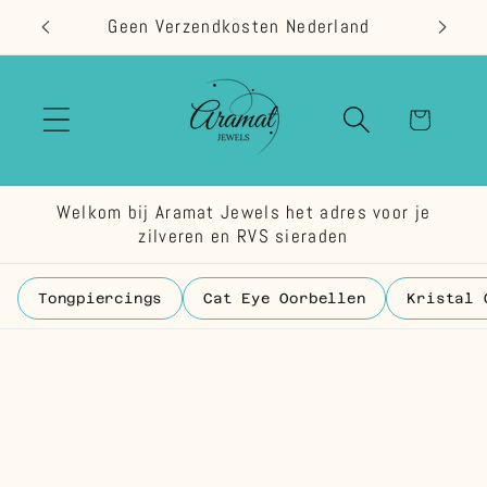
Meteen
Geen Verzendkosten Nederland
naar de
content
Winkelwage
Welkom bij Aramat Jewels het adres voor je
zilveren en RVS sieraden
Tongpiercings
Cat Eye Oorbellen
Kristal 
 direct naar