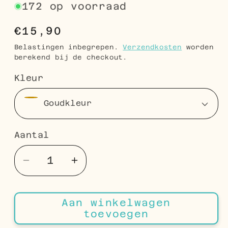
172 op voorraad
Normale
€15,90
prijs
Belastingen inbegrepen.
Verzendkosten
worden
berekend bij de checkout.
Kleur
Aantal
Aantal
Aantal
Aantal
verlagen
verhogen
voor
voor
Aan winkelwagen
Stalen
Stalen
toevoegen
Sterren
Sterren