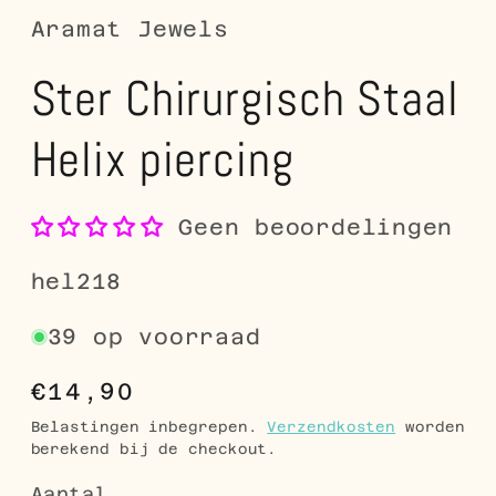
Aramat Jewels
Ster Chirurgisch Staal
Helix piercing
Geen beoordelingen
SKU:
hel218
39 op voorraad
Normale
€14,90
prijs
Belastingen inbegrepen.
Verzendkosten
worden
berekend bij de checkout.
Aantal