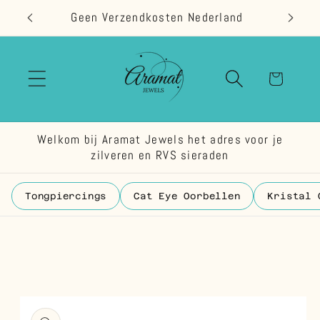
Meteen
Geen Verzendkosten Nederland
naar de
content
Winkelwage
Welkom bij Aramat Jewels het adres voor je
zilveren en RVS sieraden
Tongpiercings
Cat Eye Oorbellen
Kristal 
 direct naar