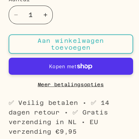
Aantal
Aantal
Aantal
verlagen
verhogen
voor
voor
Aan winkelwagen
Ster
Ster
toevoegen
Chirurgisch
Chirurgisch
Staal
Staal
Helix
Helix
piercing
piercing
Meer betalingsopties
✅ Veilig betalen • ✅ 14
dagen retour • ✅ Gratis
verzending in NL • EU
verzending €9,95